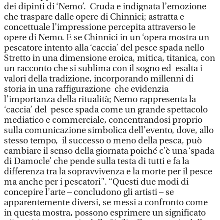
dei dipinti di ‘Nemo’. Cruda e indignata l’emozione
che traspare dalle opere di Chinnici; astratta e
concettuale l’impressione percepita attraverso le
opere di Nemo. E se Chinnici in un ‘opera mostra un
pescatore intento alla ‘caccia’ del pesce spada nello
Stretto in una dimensione eroica, mitica, titanica, con
un racconto che si sublima con il sogno ed esalta i
valori della tradizione, incorporando millenni di
storia in una raffigurazione che evidenzia
l’importanza della ritualità; Nemo rappresenta la
‘caccia’ del pesce spada come un grande spettacolo
mediatico e commerciale, concentrandosi proprio
sulla comunicazione simbolica dell’evento, dove, allo
stesso tempo, il successo o meno della pesca, può
cambiare il senso della giornata poiché c’è una ‘spada
di Damocle’ che pende sulla testa di tutti e fa la
differenza tra la sopravvivenza e la morte per il pesce
ma anche per i pescatori". “Questi due modi di
concepire l’arte – concludono gli artisti – se
apparentemente diversi, se messi a confronto come
in questa mostra, possono esprimere un significato