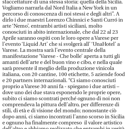
sfaccettature di una stessa storia: quella della Sicilia.
Vogliamo narrarla dal Nord Italia a New York in un
percorso di conoscenza di noi stessi e degli altri”. A
dirlo i due maestri Lorenzo Chinnici e Santi Curró in
arte ‘Nemo’, entrambi artisti siciliani, molto
conosciuti in abito internazionale, che dal 22 al 23
Aprile saranno ospiti con le loro opere a Varese per
l’evento ‘Liquid Art’ che si svolgerà all’ ‘UnaHotel’ a
Varese. La mostra sarà l’evento centrale della
manifestazione ‘Varese - Che bolle’ aperta a tutti gli
amanti dell’arte e del buon vino e cibo, e nella quale
sarà presente il meglio della produzione vinicola
italiana, con 20 cantine, 100 etichette, 5 aziende food
e 20 partners internazionali. “Ci siamo conosciuti
proprio a Varese 30 anni fa - spiegano i due artisti –
dove uno dei due stava esponendo le proprie opere,
subito ci siamo scontrati perché ognuno di noi non
comprendeva la pittura dell’altro, per differenze di
stili, di età e di visione del mondo; nonostante ciò
dopo anni, ci siamo incontrati l’anno scorso in Sicilia
e ognuno ha finalmente compreso il valore artistico
dell’altro e abbiamo realizzato che entrambi in verità