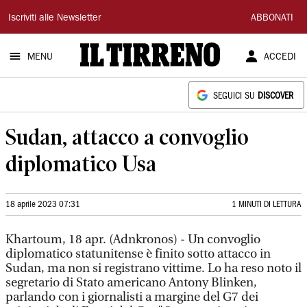
Il
Iscriviti alle Newsletter
ABBONATI
Tirreno
MENU
ACCEDI
SEGUICI SU
DISCOVER
Sudan, attacco a convoglio
diplomatico Usa
18 aprile 2023 07:31
1 MINUTI DI LETTURA
Khartoum, 18 apr. (Adnkronos) - Un convoglio
diplomatico statunitense è finito sotto attacco in
Sudan, ma non si registrano vittime. Lo ha reso noto il
segretario di Stato americano Antony Blinken,
parlando con i giornalisti a margine del G7 dei