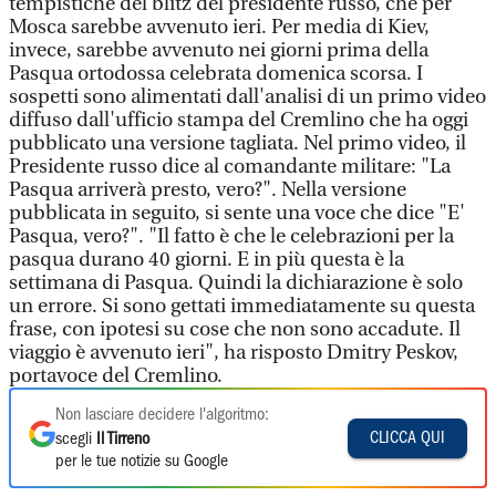
tempistiche del blitz del presidente russo, che per
Mosca sarebbe avvenuto ieri. Per media di Kiev,
invece, sarebbe avvenuto nei giorni prima della
Pasqua ortodossa celebrata domenica scorsa. I
sospetti sono alimentati dall'analisi di un primo video
diffuso dall'ufficio stampa del Cremlino che ha oggi
pubblicato una versione tagliata. Nel primo video, il
Presidente russo dice al comandante militare: "La
Pasqua arriverà presto, vero?". Nella versione
pubblicata in seguito, si sente una voce che dice "E'
Pasqua, vero?". "Il fatto è che le celebrazioni per la
pasqua durano 40 giorni. E in più questa è la
settimana di Pasqua. Quindi la dichiarazione è solo
un errore. Si sono gettati immediatamente su questa
frase, con ipotesi su cose che non sono accadute. Il
viaggio è avvenuto ieri", ha risposto Dmitry Peskov,
portavoce del Cremlino.
Non lasciare decidere l'algoritmo:
CLICCA QUI
scegli
Il Tirreno
per le tue notizie su Google