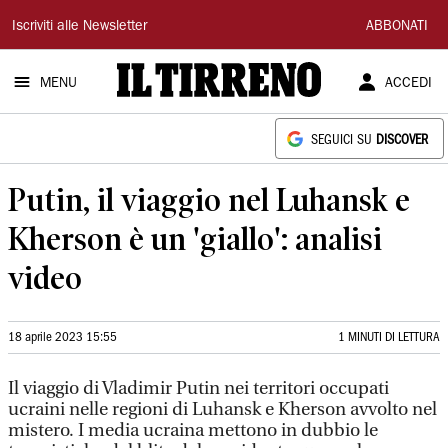
Il
Iscriviti alle Newsletter
ABBONATI
Tirreno
MENU
ACCEDI
SEGUICI SU
DISCOVER
Putin, il viaggio nel Luhansk e
Kherson è un 'giallo': analisi
video
18 aprile 2023 15:55
1 MINUTI DI LETTURA
Il viaggio di Vladimir Putin nei territori occupati
ucraini nelle regioni di Luhansk e Kherson avvolto nel
mistero. I media ucraina mettono in dubbio le