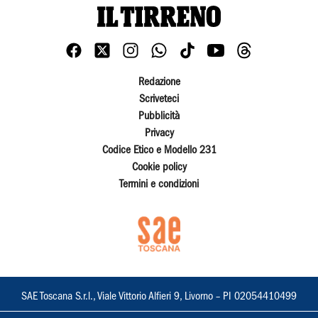
Redazione
Scriveteci
Pubblicità
Privacy
Codice Etico e Modello 231
Cookie policy
Termini e condizioni
SAE Toscana S.r.l., Viale Vittorio Alfieri 9, Livorno – PI 02054410499