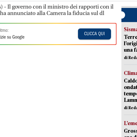
- Il governo con il ministro dei rapporti con il
ha annunciato alla Camera la fiducia sul dl
Sism
itmo:
CLICCA QUI
Terre
izie su Google
l’ori
una f
di Re
Clim
Caldo
onda
tempe
Lam
di Red
L’em
Gross