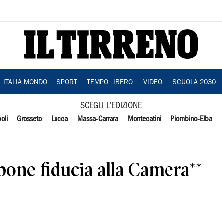
ITALIA MONDO
SPORT
TEMPO LIBERO
VIDEO
SCUOLA 2030
SCEGLI L'EDIZIONE
oli
Grosseto
Lucca
Massa-Carrara
Montecatini
Piombino-Elba
pone fiducia alla Camera**