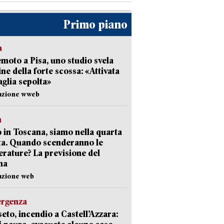
Primo piano
a
moto a Pisa, uno studio svela
gine della forte scossa: «Attivata
aglia sepolta»
dazione wweb
a
 in Toscana, siamo nella quarta
ta. Quando scenderanno le
rature? La previsione del
ma
azione web
ergenza
eto, incendio a Castell’Azzara: