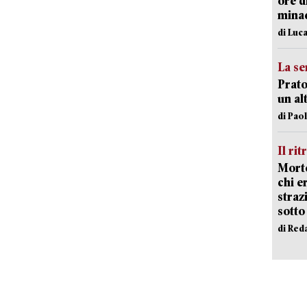
ore d
minac
di Luca
La se
Prato
un al
di Pao
Il rit
Morto
chi er
straz
sotto
di Red