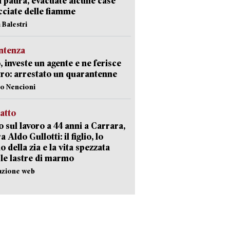
i paura, evacuate alcune case
ciate delle fiamme
 Balestri
ntenza
, investe un agente e ne ferisce
tro: arrestato un quarantenne
lo Nencioni
ratto
 sul lavoro a 44 anni a Carrara,
a Aldo Gullotti: il figlio, lo
io della zia e la vita spezzata
 le lastre di marmo
azione web