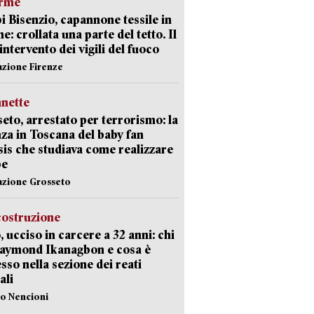
arme
 Bisenzio, capannone tessile in
e: crollata una parte del tetto. Il
intervento dei vigili del fuoco
azione Firenze
nette
eto, arrestato per terrorismo: la
za in Toscana del baby fan
Isis che studiava come realizzare
be
azione Grosseto
costruzione
, ucciso in carcere a 32 anni: chi
Raymond Ikanagbon e cosa è
sso nella sezione dei reati
ali
lo Nencioni