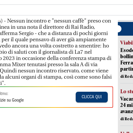
) - Nessun incontro e "nessun caffè" preso con
nea in una nota il direttore di Rai Radio,
afferma Sergio - che a distanza di pochi giorni
 per il quale pensavo di aver già ampiamente
Viabi
 vedo ancora una volta costretto a smentire: ho
Esodo
o di saluti con il giornalista di La7 nel
bolli
o 2023 in occasione della conferenza stampa di
Ferr
ma Mixer tenutasi presso la sala A di via
parti
. Quindi nessun incontro riservato, come viene
da alcuni organi di stampa, così come sono falsi
di Red
i".
Lo st
itmo:
CLICCA QUI
Vacan
izie su Google
24 mi
avanz
di Red