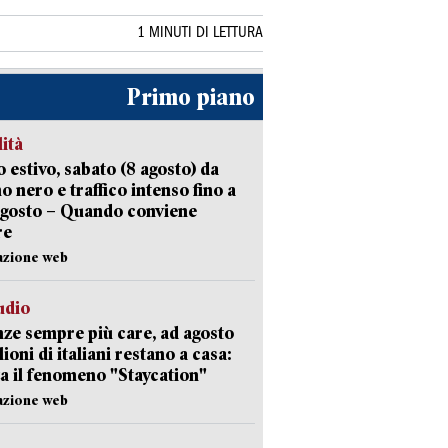
1 MINUTI DI LETTURA
Primo piano
lità
 estivo, sabato (8 agosto) da
no nero e traffico intenso fino a
agosto – Quando conviene
re
azione web
udio
ze sempre più care, ad agosto
lioni di italiani restano a casa:
a il fenomeno "Staycation"
azione web