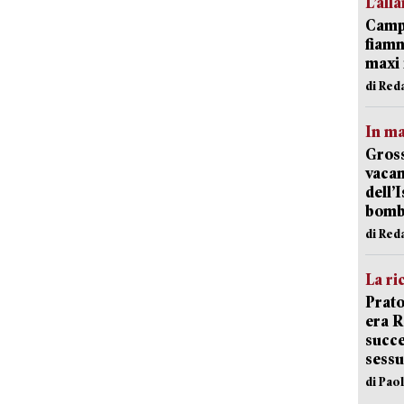
L’all
Campi
fiamm
maxi 
di Red
In ma
Gross
vacan
dell’
bom
di Red
La ri
Prato
era 
succe
sessu
di Pao