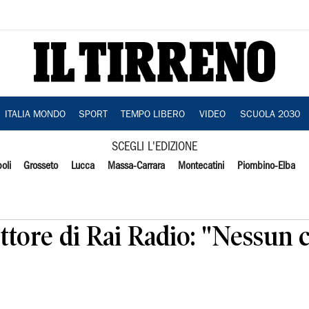
ITALIA MONDO
SPORT
TEMPO LIBERO
VIDEO
SCUOLA 2030
SCEGLI L'EDIZIONE
oli
Grosseto
Lucca
Massa-Carrara
Montecatini
Piombino-Elba
ettore di Rai Radio: "Nessun 