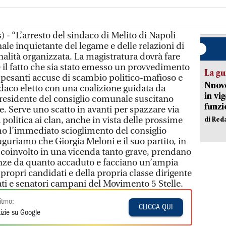
- “L’arresto del sindaco di Melito di Napoli
le inquietante del legame e delle relazioni di
inalità organizzata. La magistratura dovrà fare
il fatto che sia stato emesso un provvedimento
La gu
e pesanti accuse di scambio politico-mafioso e
Nuovo
sindaco eletto con una coalizione guidata da
in vi
l presidente del consiglio comunale suscitano
funzi
. Serve uno scatto in avanti per spazzare via
a politica ai clan, anche in vista delle prossime
di Red
o l’immediato scioglimento del consiglio
guriamo che Giorgia Meloni e il suo partito, in
coinvolto in una vicenda tanto grave, prendano
ze da quanto accaduto e facciano un’ampia
i propri candidati e della propria classe dirigente
utati e senatori campani del Movimento 5 Stelle.
itmo:
CLICCA QUI
izie su Google