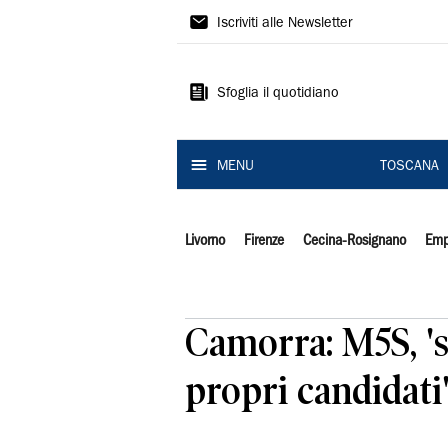
Il
Iscriviti alle Newsletter
Tirreno
Sfoglia il quotidiano
MENU
TOSCANA
Livorno
Firenze
Cecina-Rosignano
Emp
Camorra: M5S, 'sc
propri candidati