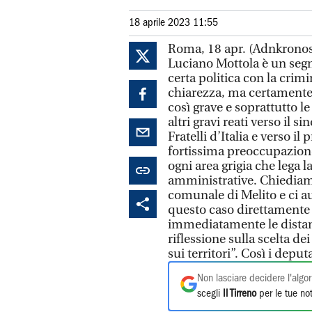
18 aprile 2023 11:55
Roma, 18 apr. (Adnkronos) 
Luciano Mottola è un segna
certa politica con la crim
chiarezza, ma certamente 
così grave e soprattutto l
altri gravi reati verso il 
Fratelli d’Italia e verso i
fortissima preoccupazione
ogni area grigia che lega l
amministrative. Chiediam
comunale di Melito e ci au
questo caso direttamente 
immediatamente le distan
riflessione sulla scelta de
sui territori”. Così i dep
Non lasciare decidere l'algor
scegli
Il Tirreno
per le tue not