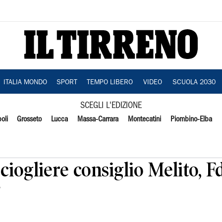
ITALIA MONDO
SPORT
TEMPO LIBERO
VIDEO
SCUOLA 2030
SCEGLI L'EDIZIONE
oli
Grosseto
Lucca
Massa-Carrara
Montecatini
Piombino-Elba
iogliere consiglio Melito, Fdi
'