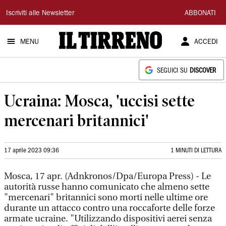
Il
Iscriviti alle Newsletter
ABBONATI
Tirreno
MENU
ACCEDI
SEGUICI SU
DISCOVER
Ucraina: Mosca, 'uccisi sette
mercenari britannici'
17 aprile 2023 09:36
1 MINUTI DI LETTURA
Mosca, 17 apr. (Adnkronos/Dpa/Europa Press) - Le
autorità russe hanno comunicato che almeno sette
"mercenari" britannici sono morti nelle ultime ore
durante un attacco contro una roccaforte delle forze
armate ucraine. "Utilizzando dispositivi aerei senza