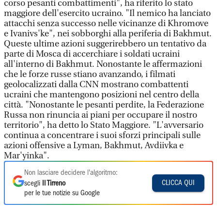
corso pesanti combattimenti", ha riferito lo stato
maggiore dell'esercito ucraino. "Il nemico ha lanciato
attacchi senza successo nelle vicinanze di Khromove
e Ivanivs'ke", nei sobborghi alla periferia di Bakhmut.
Queste ultime azioni suggerirebbero un tentativo da
parte di Mosca di accerchiare i soldati ucraini
all'interno di Bakhmut. Nonostante le affermazioni
che le forze russe stiano avanzando, i filmati
geolocalizzati dalla CNN mostrano combattenti
ucraini che mantengono posizioni nel centro della
città. "Nonostante le pesanti perdite, la Federazione
Russa non rinuncia ai piani per occupare il nostro
territorio", ha detto lo Stato Maggiore. "L'avversario
continua a concentrare i suoi sforzi principali sulle
azioni offensive a Lyman, Bakhmut, Avdiivka e
Mar'yinka".
Non lasciare decidere l'algoritmo:
CLICCA QUI
scegli
Il Tirreno
per le tue notizie su Google