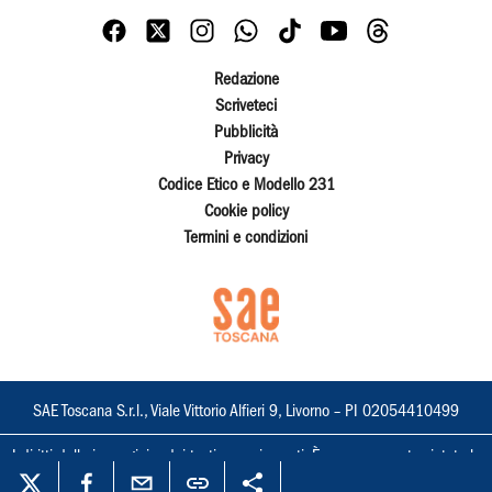
Redazione
Scriveteci
Pubblicità
Privacy
Codice Etico e Modello 231
Cookie policy
Termini e condizioni
SAE Toscana S.r.l., Viale Vittorio Alfieri 9, Livorno – PI 02054410499
I diritti delle immagini e dei testi sono riservati. È espressamente vietata la
loro riproduzione con qualsiasi mezzo e l'adattamento totale o parziale.