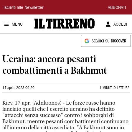
Il
Iscriviti alle Newsletter
ABBONATI
Tirreno
MENU
ACCEDI
SEGUICI SU
DISCOVER
Ucraina: ancora pesanti
combattimenti a Bakhmut
17 aprile 2023 09:20
1 MINUTI DI LETTURA
Kiev, 17 apr. (Adnkronos) - Le forze russe hanno
lanciato quelli che l'esercito ucraino ha definito
"attacchi senza successo" contro i sobborghi di
Bakhmut, mentre pesanti combattimenti continuano
all'interno della città assediata. "A Bakhmut sono in