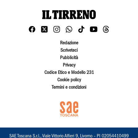
Redazione
Scriveteci
Pubblicità
Privacy
Codice Etico e Modello 231
Cookie policy
Termini e condizioni
SAE Toscana S.r.l., Viale Vittorio Alfieri 9, Livorno – PI 02054410499