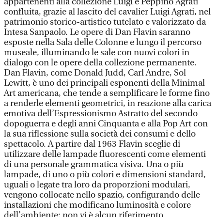
appartenenti alla collezione Luigi e Peppino Agrati
confluita, grazie al lascito del cavalier Luigi Agrati, nel
patrimonio storico-artistico tutelato e valorizzato da
Intesa Sanpaolo. Le opere di Dan Flavin saranno
esposte nella Sala delle Colonne e lungo il percorso
museale, illuminando le sale con nuovi colori in
dialogo con le opere della collezione permanente.
Dan Flavin, come Donald Judd, Carl Andre, Sol
Lewitt, è uno dei principali esponenti della Minimal
Art americana, che tende a semplificare le forme fino
a renderle elementi geometrici, in reazione alla carica
emotiva dell’Espressionismo Astratto del secondo
dopoguerra e degli anni Cinquanta e alla Pop Art con
la sua riflessione sulla società dei consumi e dello
spettacolo. A partire dal 1963 Flavin sceglie di
utilizzare delle lampade fluorescenti come elementi
di una personale grammatica visiva. Una o più
lampade, di uno o più colori e dimensioni standard,
uguali o legate tra loro da proporzioni modulari,
vengono collocate nello spazio, configurando delle
installazioni che modificano luminosità e colore
dell’ambiente: non vi è alcun riferimento