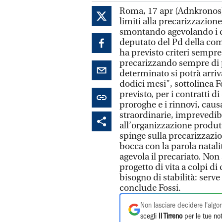
Roma, 17 apr (Adnkronos) 
limiti alla precarizzazion
smontando agevolando i co
deputato del Pd della com
ha previsto criteri sempre
precarizzando sempre di pi
determinato si potrà arriva
dodici mesi", sottolinea F
previsto, per i contratti d
proroghe e i rinnovi, caus
straordinarie, imprevedib
all’organizzazione produtt
spinge sulla precarizzazi
bocca con la parola natalit
agevola il precariato. Non 
progetto di vita a colpi d
bisogno di stabilità: serve
conclude Fossi.
Non lasciare decidere l'algor
scegli
Il Tirreno
per le tue not