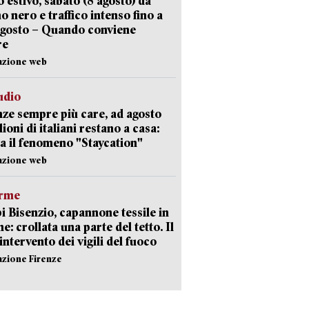
 estivo, sabato (8 agosto) da
no nero e traffico intenso fino a
agosto – Quando conviene
re
azione web
udio
ze sempre più care, ad agosto
lioni di italiani restano a casa:
a il fenomeno "Staycation"
azione web
arme
 Bisenzio, capannone tessile in
e: crollata una parte del tetto. Il
intervento dei vigili del fuoco
azione Firenze