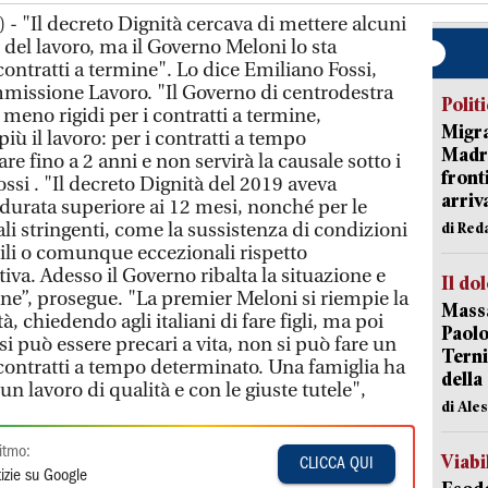
- "Il decreto Dignità cercava di mettere alcuni
e del lavoro, ma il Governo Meloni lo sta
ntratti a termine". Lo dice Emiliano Fossi,
missione Lavoro. "Il Governo di centrodestra
Polit
 meno rigidi per i contratti a termine,
Migra
ù il lavoro: per i contratti a tempo
Madri
re fino a 2 anni e non servirà la causale sotto i
front
ossi . "Il decreto Dignità del 2019 aveva
arriva
i durata superiore ai 12 mesi, nonché per le
ali stringenti, come la sussistenza di condizioni
di Red
ili o comunque eccezionali rispetto
iva. Adesso il Governo ribalta la situazione e
Il do
one”, prosegue. "La premier Meloni si riempie la
Massa
à, chiedendo agli italiani di fare figli, ma poi
Paolo
si può essere precari a vita, non si può fare un
Terni
i contratti a tempo determinato. Una famiglia ha
della
 un lavoro di qualità e con le giuste tutele",
di Ale
itmo:
Viabi
CLICCA QUI
izie su Google