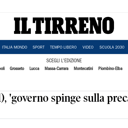
ITALIA MONDO
SPORT
TEMPO LIBERO
VIDEO
SCUOLA 2030
SCEGLI L'EDIZIONE
oli
Grosseto
Lucca
Massa-Carrara
Montecatini
Piombino-Elba
d), 'governo spinge sulla pre