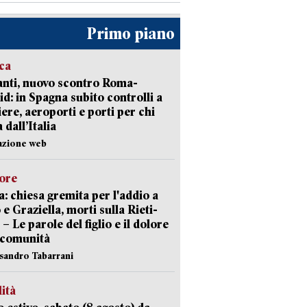
Primo piano
ica
nti, nuovo scontro Roma-
d: in Spagna subito controlli a
iere, aeroporti e porti per chi
 dall’Italia
azione web
lore
: chiesa gremita per l'addio a
 e Graziella, morti sulla Rieti-
 – Le parole del figlio e il dolore
 comunità
ssandro Tabarrani
lità