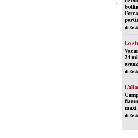
Esodo
bolli
Ferr
parti
di Red
Lo st
Vacan
24 mi
avanz
di Red
L’all
Campi
fiamm
maxi 
di Red