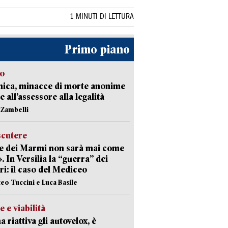
1 MINUTI DI LETTURA
Primo piano
so
nica, minacce di morte anonime
e all’assessore alla legalità
n Zambelli
scutere
e dei Marmi non sarà mai come
». In Versilia la “guerra” dei
i: il caso del Mediceo
teo Tuccini e Luca Basile
e e viabilità
a riattiva gli autovelox, è