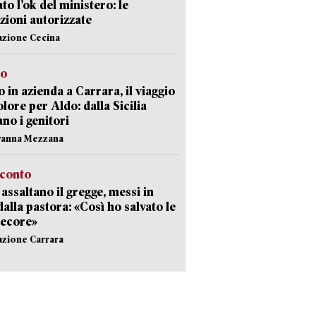
ato l’ok del ministero: le
zioni autorizzate
azione Cecina
to
 in azienda a Carrara, il viaggio
olore per Aldo: dalla Sicilia
ano i genitori
vanna Mezzana
cconto
i assaltano il gregge, messi in
dalla pastora: «Così ho salvato le
pecore»
azione Carrara