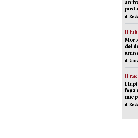
arriv
posta
di Red
Il lut
Morto
del d
arriv
di Gio
Il ra
I lup
fuga 
mie 
di Red