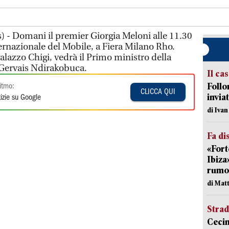
 - Domani il premier Giorgia Meloni alle 11.30
nternazionale del Mobile, a Fiera Milano Rho.
alazzo Chigi, vedrà il Primo ministro della
Gervais Ndirakobuca.
Il ca
Follo
itmo:
CLICCA QUI
inviat
izie su Google
di Iva
Fa di
«Fort
Ibiza
rumor
di Mat
Strad
Cecin