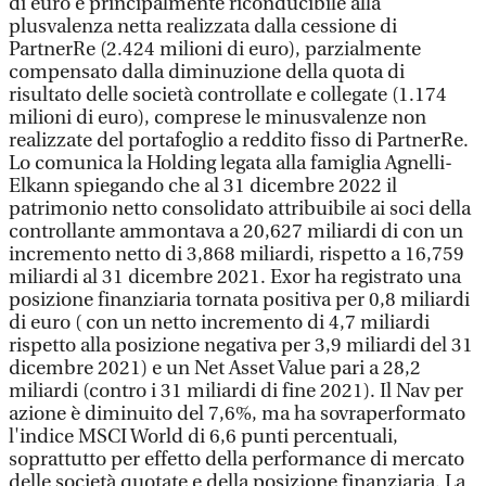
di euro è principalmente riconducibile alla
plusvalenza netta realizzata dalla cessione di
PartnerRe (2.424 milioni di euro), parzialmente
compensato dalla diminuzione della quota di
risultato delle società controllate e collegate (1.174
milioni di euro), comprese le minusvalenze non
realizzate del portafoglio a reddito fisso di PartnerRe.
Lo comunica la Holding legata alla famiglia Agnelli-
Elkann spiegando che al 31 dicembre 2022 il
patrimonio netto consolidato attribuibile ai soci della
controllante ammontava a 20,627 miliardi di con un
incremento netto di 3,868 miliardi, rispetto a 16,759
miliardi al 31 dicembre 2021. Exor ha registrato una
posizione finanziaria tornata positiva per 0,8 miliardi
di euro ( con un netto incremento di 4,7 miliardi
rispetto alla posizione negativa per 3,9 miliardi del 31
dicembre 2021) e un Net Asset Value pari a 28,2
miliardi (contro i 31 miliardi di fine 2021). Il Nav per
azione è diminuito del 7,6%, ma ha sovraperformato
l'indice MSCI World di 6,6 punti percentuali,
soprattutto per effetto della performance di mercato
delle società quotate e della posizione finanziaria. La