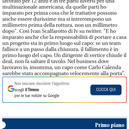
lavorato per 12 anni e in tre paesi diversi per una
multinazionale americana, da quelle parti ho
imparato per prima cosa che le trattative possono
anche essere durissime ma si interrompono un
millimetro prima della rottura, non un millimetro
dopo". Così Ivan Scalfarotto di Iv su twitter. "E ho
imparato anche che la responsabilità di portare a casa
un progetto sta in primo luogo sul capo: se un team
fallisce a un passo dalla chiusura, il fallimento è in
primo luogo del capo. Un dirigente di vertice chiude il
deal, non fa saltare il tavolo. Nel business dove
lavoravo io, insomma, un capo come Carlo Calenda
sarebbe stato accompagnato velocemente alla porta”.
Non lasciare decidere l'algoritmo:
CLICCA QUI
scegli
Il Tirreno
per le tue notizie su Google
Primo piano