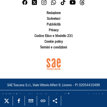
Redazione
Scriveteci
Pubblicità
Privacy
Codice Etico e Modello 231
Cookie policy
Termini e condizioni
SAE Toscana S.r.l., Viale Vittorio Alfieri 9, Livorno – PI 02054410499
I diritti delle immagini e dei testi sono riservati. È espressamente vietata la
loro riproduzione con qualsiasi mezzo e l'adattamento totale o parziale.