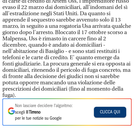
di carte di credito di Artem Uss, l'imprenditore russo
evaso il 22 marzo dai domiciliari, all'indomani del sì
all'estradizione negli Stati Uniti. Da quanto si
apprende il sequestro sarebbe avvenuto solo il 13
marzo, in seguito a una rogatoria Usa arrivata qualche
giorno dopo l'arresto. Bloccato il 17 ottobre scorso a
Malpensa, Uss è rimasto in carcere fino al 2
dicembre, quando è andato ai domiciliari -
nell'abitazione di Basiglio - e sono stati restituiti i
telefoni e le carte di credito. E' quanto emerge da
fonti giudiziarie. La procura generale si era opposta ai
domiciliari, ritenendo il pericolo di fuga concreto, ma
di fronte alla decisione dei giudici non si sarebbe
potuta opporre mancando una violazione delle
prescrizioni dei domiciliari (fino al momento della
fuga).
Non lasciare decidere l'algoritmo:
CLICCA QUI
scegli
Il Tirreno
per le tue notizie su Google