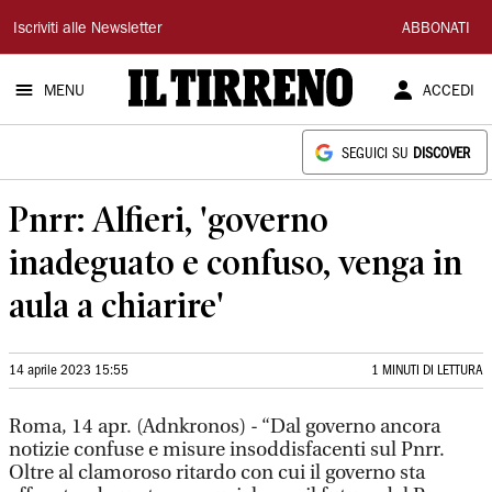
Il
Iscriviti alle Newsletter
ABBONATI
Tirreno
MENU
ACCEDI
SEGUICI SU
DISCOVER
Pnrr: Alfieri, 'governo
inadeguato e confuso, venga in
aula a chiarire'
14 aprile 2023 15:55
1 MINUTI DI LETTURA
Roma, 14 apr. (Adnkronos) - “Dal governo ancora
notizie confuse e misure insoddisfacenti sul Pnrr.
Oltre al clamoroso ritardo con cui il governo sta