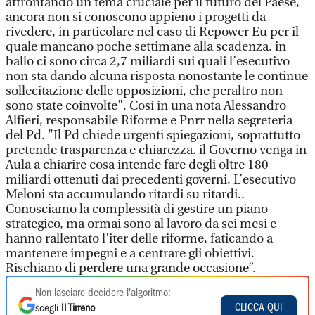
affrontando un tema cruciale per il futuro del Paese,
ancora non si conoscono appieno i progetti da
rivedere, in particolare nel caso di Repower Eu per il
quale mancano poche settimane alla scadenza. in
ballo ci sono circa 2,7 miliardi sui quali l’esecutivo
non sta dando alcuna risposta nonostante le continue
sollecitazione delle opposizioni, che peraltro non
sono state coinvolte". Cosi in una nota Alessandro
Alfieri, responsabile Riforme e Pnrr nella segreteria
del Pd. "Il Pd chiede urgenti spiegazioni, soprattutto
pretende trasparenza e chiarezza. il Governo venga in
Aula a chiarire cosa intende fare degli oltre 180
miliardi ottenuti dai precedenti governi. L’esecutivo
Meloni sta accumulando ritardi su ritardi..
Conosciamo la complessità di gestire un piano
strategico, ma ormai sono al lavoro da sei mesi e
hanno rallentato l’iter delle riforme, faticando a
mantenere impegni e a centrare gli obiettivi.
Rischiano di perdere una grande occasione”.
Non lasciare decidere l'algoritmo:
CLICCA QUI
scegli
Il Tirreno