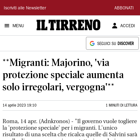
Il
Iscriviti alle Newsletter
ABBONATI
Tirreno
MENU
ACCEDI
SEGUICI SU
DISCOVER
**Migranti: Majorino, 'via
protezione speciale aumenta
solo irregolari, vergogna'**
14 aprile 2023 19:10
1 MINUTI DI LETTURA
Roma, 14 apr. (Adnkronos) - "Il governo vuole togliere
la 'protezione speciale' per i migranti. L'unico
risultato di una scelta che ricalca quelle di Salvini sarà