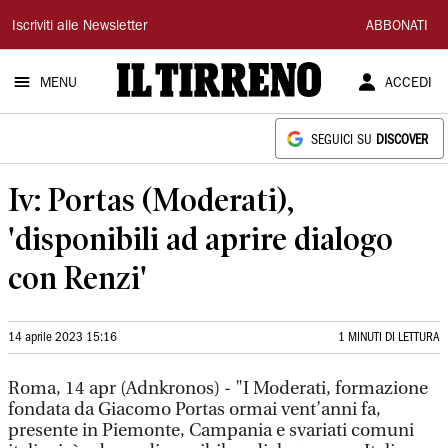
Il
Iscriviti alle Newsletter
ABBONATI
Tirreno
MENU
ACCEDI
SEGUICI SU
DISCOVER
Iv: Portas (Moderati),
'disponibili ad aprire dialogo
con Renzi'
14 aprile 2023 15:16
1 MINUTI DI LETTURA
Roma, 14 apr (Adnkronos) - "I Moderati, formazione
fondata da Giacomo Portas ormai vent’anni fa,
presente in Piemonte, Campania e svariati comuni