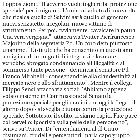
l'opposizione. "Il governo vuole togliere la 'protezione
speciale' per i migranti. L'unico risultato di una scelta
che ricalca quelle di Salvini sarà quello di generare
nuovi senzatetto, irregolari, nuove vittime di
sfruttamento. Per poi, ovviamente, cavalcare la paura.
Una vera vergogna", attacca via Twitter Pierfrancesco
Majorino della segreteria Pd. Un coro dem piuttosto
unanime. "L’istituto che ha consentito in questi anni
a migliaia di immigrati di integrarsi e lavorare
verrebbe abrogato condannando all’illegalità e al
sommerso tante persone - denuncia il senatore Pd
Franco Mirabelli - consegnandole alla clandestinità al
mercato nero e allo sfruttamento". Mentre il collega
Filippo Sensi attacca via social: "Abbiamo appena
votato insieme in Commissione al Senato la
protezione speciale per gli ucraini che oggi la Lega - il
giorno dopo - si sveglia e tuona contro la protezione
speciale. Sottotesto: il solito, ci siamo capiti. Fate pace
col cervello: ipocrisia sulla pelle delle persone no",
scrive su Twitter. Di "emendamenti al dl Cutro
disumani, crudeli e persecutori" parla capogruppo