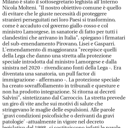
Milano è stato il sottosegretario leghista all'Interno
Nicola Molteni. "Il nostro obiettivo comune è quello
di evitare che le giuste necessità di proteggere
stranieri perseguitati nei loro Paesi si trasformino,
come è accaduto col governo giallo-rosso e col
ministro Lamorgese, in sanatorie di fatto per tutti i
clandestini che arrivano in Italia", spiegano i firmatari
del sub-emendamento Pirovano, Lisei e Gasparri.
L'emendamento di maggioranza "recepisce quelli
della Lega che danno una stretta alla protezione
speciale introdotta dal ministro Lamorgese e dalla
sinistra nel 2020 - rivendicano fonti della Lega -. Era
diventata una sanatoria, un pull factor di
immigrazione - affermano -. La protezione speciale
ha creato sovraffollamento in tribunali e questure e
non ha prodotto integrazione. Si ritorna ai decreti
Salvini", sintetizzano dal Carroccio. La stretta prevede
un giro di vite anche sui motivi di salute che
stringevano le maglie delle espulsioni. Alle parole
'gravi condizioni psicofisiche o derivanti da gravi
patologie' -attualmente in vigore nel decreto
legislativo del 1998- si sostituiscono infatti le parole