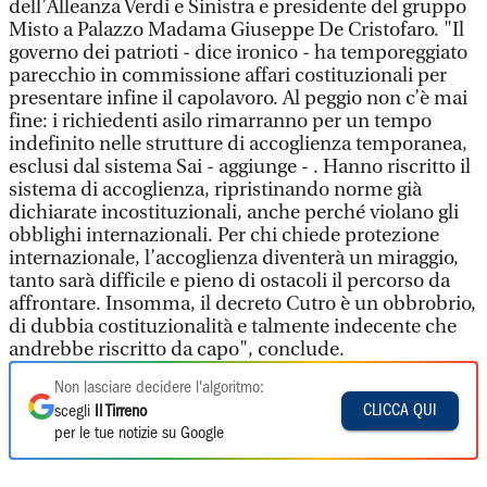
dell’Alleanza Verdi e Sinistra e presidente del gruppo
Misto a Palazzo Madama Giuseppe De Cristofaro. "Il
governo dei patrioti - dice ironico - ha temporeggiato
parecchio in commissione affari costituzionali per
presentare infine il capolavoro. Al peggio non c’è mai
fine: i richiedenti asilo rimarranno per un tempo
indefinito nelle strutture di accoglienza temporanea,
esclusi dal sistema Sai - aggiunge - . Hanno riscritto il
sistema di accoglienza, ripristinando norme già
dichiarate incostituzionali, anche perché violano gli
obblighi internazionali. Per chi chiede protezione
internazionale, l’accoglienza diventerà un miraggio,
tanto sarà difficile e pieno di ostacoli il percorso da
affrontare. Insomma, il decreto Cutro è un obbrobrio,
di dubbia costituzionalità e talmente indecente che
andrebbe riscritto da capo", conclude.
Non lasciare decidere l'algoritmo:
CLICCA QUI
scegli
Il Tirreno
per le tue notizie su Google