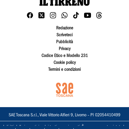
Redazione
Scriveteci
Pubblicità
Privacy
Codice Etico e Modello 231
Cookie policy
Termini e condizioni
SAE Toscana S.r.l., Viale Vittorio Alfieri 9, Livorno – PI 02054410499
I diritti delle immagini e dei testi sono riservati. È espressamente vietata la