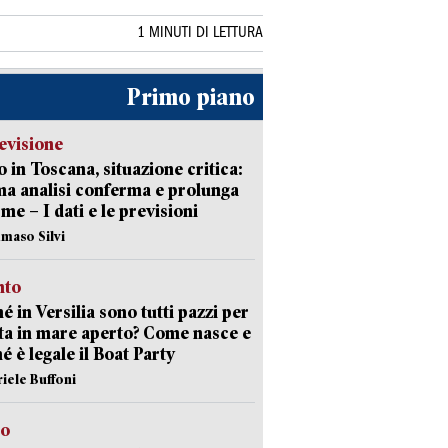
1 MINUTI DI LETTURA
Primo piano
evisione
 in Toscana, situazione critica:
ima analisi conferma e prolunga
rme – I dati e le previsioni
maso Silvi
nto
é in Versilia sono tutti pazzi per
sta in mare aperto? Come nasce e
é è legale il Boat Party
riele Buffoni
to