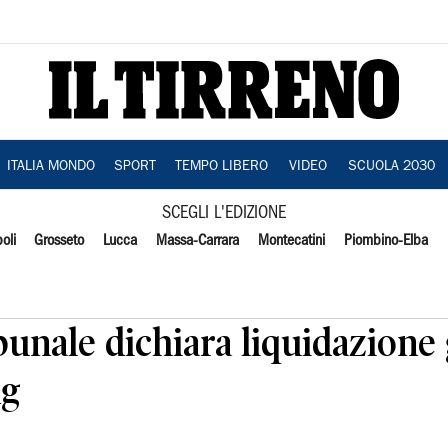
ITALIA MONDO
SPORT
TEMPO LIBERO
VIDEO
SCUOLA 2030
SCEGLI L'EDIZIONE
oli
Grosseto
Lucca
Massa-Carrara
Montecatini
Piombino-Elba
bunale dichiara liquidazione 
ng