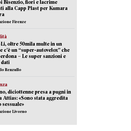
 Bisenzio, fiori e lacrime
ti alla Capp Plast per Kumara
ra
azione Firenze
lità
-Li, oltre 50mila multe in un
e c’è un “super-autovelox” che
erdona – Le super sanzioni e
i dati
ilo Renzullo
nza
no, diciottenne presa a pugni in
a Attias: «Sono stata aggredita
 sessuale»
azione Livorno