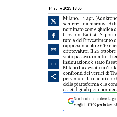
14 aprile 2023 18:05
Milano, 14 apr. (Adnkronos
sentenza dichiarativa di l
nominato come giudice de
Giovanni Battista Saporito.
tutela dell'investimento e
rappresenta oltre 600 clie
criptovalute. Il 25 ottobr
stato passivo, mentre il 
insinuazione è stato fissa
Milano ha avviato un'inda
confronti dei vertici di T
pervenute dai clienti che 
della piattaforma e la con
asset digitali per compier
Non lasciare decidere l'algor
scegli
Il Tirreno
per le tue not