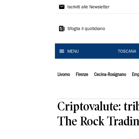
Il
Iscriviti alle Newsletter
Tirreno
Sfoglia il quotidiano
MENU
TOSCANA
Livorno
Firenze
Cecina-Rosignano
Emp
Criptovalute: tri
The Rock Tradi