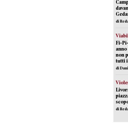
Campi
davan
Geda
di Red
Viabi
Fi-Pi
anno 
non p
tutti 
di Dan
Viole
Livor
piazz
scopo
di Red