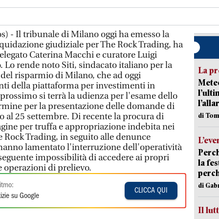
) - Il tribunale di Milano oggi ha emesso la
iquidazione giudiziale per The Rock Trading, ha
legato Caterina Macchi e curatore Luigi
 Lo rende noto Siti, sindacato italiano per la
La pr
 del risparmio di Milano, che ad oggi
Meteo
nti della piattaforma per investimenti in
l’ult
e prossimo si terrà la udienza per l'esame dello
l’alla
termine per la presentazione delle domande di
to al 25 settembre. Di recente la procura di
di Tom
gine per truffa e appropriazione indebita nei
he Rock Trading, in seguito alle denunce
L’eve
hanno lamentato l'interruzione dell'operatività
Perch
seguente impossibilità di accedere ai propri
la fe
e operazioni di prelievo.
perch
di Gab
itmo:
CLICCA QUI
izie su Google
Il lut