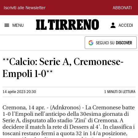
Il
Iscriviti alle Newsletter
ABBONATI
Tirreno
MENU
ACCEDI
SEGUICI SU
DISCOVER
**Calcio: Serie A, Cremonese-
Empoli 1-0**
14 aprile 2023 20:30
1 MINUTI DI LETTURA
Cremona, 14 apr. - (Adnkronos) - La Cremonese batte
1-0 l'Empoli nell'anticipo della 30esima giornata di
Serie A, disputato allo stadio 'Zini' di Cremona. A
decidere il match la rete di Dessers al 4'. In classifica i
toscani restano fermi a quota 32 in 14/a posizione,