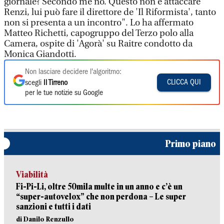
giornale? Secondo me no. Questo non è attaccare
Renzi, lui può fare il direttore de 'Il Riformista', tanto
non si presenta a un incontro". Lo ha affermato
Matteo Richetti, capogruppo del Terzo polo alla
Camera, ospite di 'Agorà' su Raitre condotto da
Monica Giandotti.
Non lasciare decidere l'algoritmo:
CLICCA QUI
scegli
Il Tirreno
per le tue notizie su Google
Primo piano
Viabilità
Fi-Pi-Li, oltre 50mila multe in un anno e c’è un
“super-autovelox” che non perdona – Le super
sanzioni e tutti i dati
di Danilo Renzullo