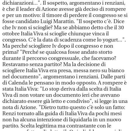
dichiarazioni...". Il sospetto, argomentano i renziani,
è che il leader di Azione avesse già deciso di rompere
e per un motivo: il timore di perdere il congresso se si
fosse candidato Luigi Marattin. "Il sospetto c'è. Dice
che Iv non si scioglie? Ma se abbiamo detto che il 30
ottobre Italia Viva si scioglie chiunque vinca il
congresso. C'è la data di scadenza come lo yogurt...".
Ma perché sciogliere Iv dopo il congresso e non
prima? "Perché se qualcosa fosse andato storto
durante il percorso congressuale, che facevamo?
Restavamo senza partito? Ma la decisione di
sciogliere Italia Viva era presa, messa nero su bianco
nel documento", argomentano i renziani. Dalle parti
di Calenda le pensano in modo opposto. A rompere è
stata Italia Viva: "Lo stop deriva dalla scelta di Italia
Viva di non votare un documento ieri che avevano
dichiarato essere già letto e condiviso", si legge in una
nota di Azione. "Dietro tutto questo c’è solo un fatto:
Renzi tornato alla guida di Italia Viva da pochi mesi
non ha alcuna intenzione di liquidarla in un nuovo
partito. Scelta legittima ma contrastante con le