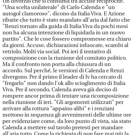
Un divorzio che si consuma tra accuse reciproche.
"Una scelta unilaterale" di Carlo Calenda e "un
autogol clamoroso", dicono da Italia Viva. E Azione
ribatte che tutto è stato mandato all'aria dal fatto che
"Renzi tornato alla guida di Italia Viva da pochi mesi
non ha alcuna intenzione di liquidarla in un nuovo
partito". Che le cose fossero compromesse era chiaro
da giorni. Accuse, dichiarazioni infuocate, scambi al
vetriolo. Molti via social. Poi ieri il tentativo di
composizione con la riunione del comitato politico.
Ma il confronto non porta alla chiusura di un
accordo. Sul perché, le versioni di Calenda e Renzi
divergono. Per il primo il leader di Iv ha cercato di
"fregarlo" non dando l'ok allo scioglimento di Italia
Viva. Per il secondo, Calenda aveva già deciso di
rompere ancor prima di tentare una ricomposizione
nella riunione di ieri. "Gli argomenti utilizzati" per
arrivare alla rottura "appaino alibi" e i renziani
mettono in sequenza gli avvenimenti delle ultime ore
per evidenziare come, da loro punto di vista, sia stato
Calenda a mettere sul tavolo pretesti per mandare
all'aria tutto. Come la richiesta di non fare mai più la