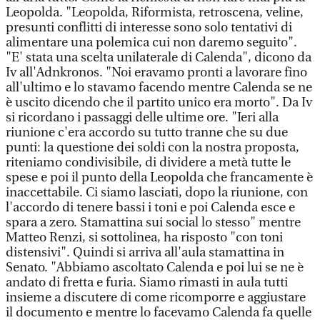
Leopolda. "Leopolda, Riformista, retroscena, veline,
presunti conflitti di interesse sono solo tentativi di
alimentare una polemica cui non daremo seguito".
"E' stata una scelta unilaterale di Calenda", dicono da
Iv all'Adnkronos. "Noi eravamo pronti a lavorare fino
all'ultimo e lo stavamo facendo mentre Calenda se ne
è uscito dicendo che il partito unico era morto". Da Iv
si ricordano i passaggi delle ultime ore. "Ieri alla
riunione c'era accordo su tutto tranne che su due
punti: la questione dei soldi con la nostra proposta,
riteniamo condivisibile, di dividere a metà tutte le
spese e poi il punto della Leopolda che francamente è
inaccettabile. Ci siamo lasciati, dopo la riunione, con
l'accordo di tenere bassi i toni e poi Calenda esce e
spara a zero. Stamattina sui social lo stesso" mentre
Matteo Renzi, si sottolinea, ha risposto "con toni
distensivi". Quindi si arriva all'aula stamattina in
Senato. "Abbiamo ascoltato Calenda e poi lui se ne è
andato di fretta e furia. Siamo rimasti in aula tutti
insieme a discutere di come ricomporre e aggiustare
il documento e mentre lo facevamo Calenda fa quelle