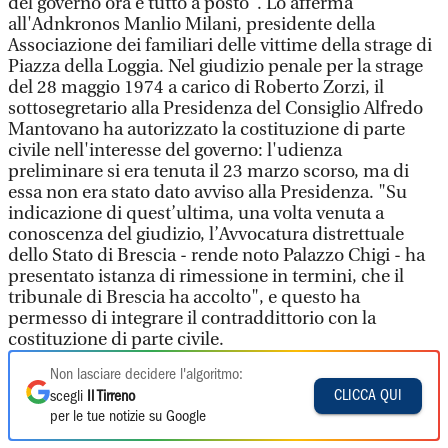
del governo ora è tutto a posto". Lo afferma
all'Adnkronos Manlio Milani, presidente della
Associazione dei familiari delle vittime della strage di
Piazza della Loggia. Nel giudizio penale per la strage
del 28 maggio 1974 a carico di Roberto Zorzi, il
sottosegretario alla Presidenza del Consiglio Alfredo
Mantovano ha autorizzato la costituzione di parte
civile nell'interesse del governo: l'udienza
preliminare si era tenuta il 23 marzo scorso, ma di
essa non era stato dato avviso alla Presidenza. "Su
indicazione di quest’ultima, una volta venuta a
conoscenza del giudizio, l’Avvocatura distrettuale
dello Stato di Brescia - rende noto Palazzo Chigi - ha
presentato istanza di rimessione in termini, che il
tribunale di Brescia ha accolto", e questo ha
permesso di integrare il contraddittorio con la
costituzione di parte civile.
Non lasciare decidere l'algoritmo:
CLICCA QUI
scegli
Il Tirreno
per le tue notizie su Google