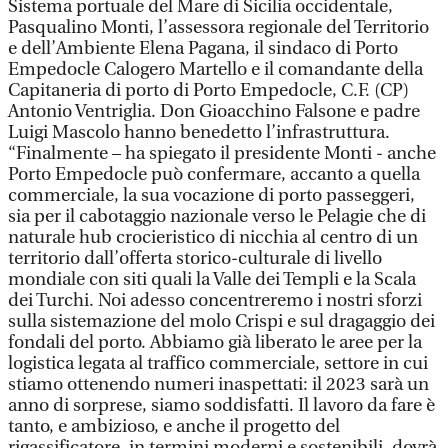
Sistema portuale del Mare di Sicilia occidentale,
Pasqualino Monti, l’assessora regionale del Territorio
e dell’Ambiente Elena Pagana, il sindaco di Porto
Empedocle Calogero Martello e il comandante della
Capitaneria di porto di Porto Empedocle, C.F. (CP)
Antonio Ventriglia. Don Gioacchino Falsone e padre
Luigi Mascolo hanno benedetto l’infrastruttura.
“Finalmente – ha spiegato il presidente Monti - anche
Porto Empedocle può confermare, accanto a quella
commerciale, la sua vocazione di porto passeggeri,
sia per il cabotaggio nazionale verso le Pelagie che di
naturale hub crocieristico di nicchia al centro di un
territorio dall’offerta storico-culturale di livello
mondiale con siti quali la Valle dei Templi e la Scala
dei Turchi. Noi adesso concentreremo i nostri sforzi
sulla sistemazione del molo Crispi e sul dragaggio dei
fondali del porto. Abbiamo già liberato le aree per la
logistica legata al traffico commerciale, settore in cui
stiamo ottenendo numeri inaspettati: il 2023 sarà un
anno di sorprese, siamo soddisfatti. Il lavoro da fare è
tanto, e ambizioso, e anche il progetto del
rigassificatore, in termini moderni e sostenibili, dovrà