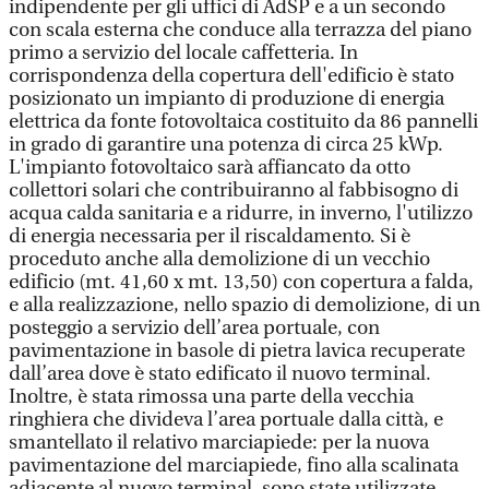
indipendente per gli uffici di AdSP e a un secondo
con scala esterna che conduce alla terrazza del piano
primo a servizio del locale caffetteria. In
corrispondenza della copertura dell'edificio è stato
posizionato un impianto di produzione di energia
elettrica da fonte fotovoltaica costituito da 86 pannelli
in grado di garantire una potenza di circa 25 kWp.
L'impianto fotovoltaico sarà affiancato da otto
collettori solari che contribuiranno al fabbisogno di
acqua calda sanitaria e a ridurre, in inverno, l'utilizzo
di energia necessaria per il riscaldamento. Si è
proceduto anche alla demolizione di un vecchio
edificio (mt. 41,60 x mt. 13,50) con copertura a falda,
e alla realizzazione, nello spazio di demolizione, di un
posteggio a servizio dell’area portuale, con
pavimentazione in basole di pietra lavica recuperate
dall’area dove è stato edificato il nuovo terminal.
Inoltre, è stata rimossa una parte della vecchia
ringhiera che divideva l’area portuale dalla città, e
smantellato il relativo marciapiede: per la nuova
pavimentazione del marciapiede, fino alla scalinata
adiacente al nuovo terminal, sono state utilizzate