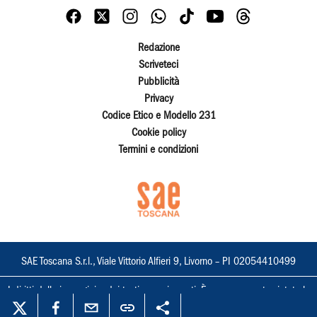
Redazione
Scriveteci
Pubblicità
Privacy
Codice Etico e Modello 231
Cookie policy
Termini e condizioni
SAE Toscana S.r.l., Viale Vittorio Alfieri 9, Livorno – PI 02054410499
I diritti delle immagini e dei testi sono riservati. È espressamente vietata la
loro riproduzione con qualsiasi mezzo e l'adattamento totale o parziale.