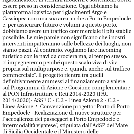
essere preso in considerazione. Oggi abbiamo la
piattaforma logistica per i giacimenti Argo e
Cassiopea con una sua area anche a Porto Empedocle
e, per assicurare futuro e volumi a questo porto,
dobbiamo avere un traffico commerciale il più stabile
possibile. Le mie parole non significano che i nostri
interventi impatteranno sulle bellezze dei luoghi, non
siamo pazzi. Al contrario, vogliamo fare incoming
turistico con le navi da crociera ma, al tempo stesso,
ci impegneremo perché questo scalo viva di vita
propria sul multipurpose e, quindi, anche sul traffico
commerciale”. Il progetto rientra tra quelli
definitivamente ammessi al finanziamento a valere
sul Programma di Azione e Coesione complementare
al PON Infrastrutture e Reti 2014-2020 (PAC
2014/2020)- ASSE C - C.2 - Linea Azione 2 - C.2 -
Linea Azione 2. Convenzione progetto “Porto di Porto
Empedocle - Realizzazione di nuove strutture per
l’accoglienza dei passeggeri a Porto Empedocle e
intermodalità vigatese”, stipulata dall’AdSP del Mare
di Sicilia Occidentale e il Ministero delle