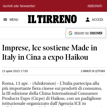
Il
Iscriviti alle Newsletter
ABBONATI
Tirreno
MENU
ACCEDI
SEGUICI SU
DISCOVER
Imprese, Ice sostiene Made in
Italy in Cina a expo Haikou
13 aprile 2023 17:05
3 MINUTI DI LETTURA
Roma, 13 apr. - (Adnkronos) - L’Italia partecipa alla
più importante fiera cinese sui prodotti di consumo,
la III edizione della China International Consumer
Products Expo (Cicpe) di Haikou, con un padiglione
istituzionale organizzato dall'Agenzia ICE in