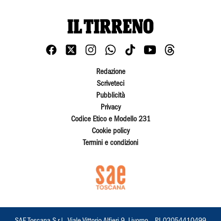
Redazione
Scriveteci
Pubblicità
Privacy
Codice Etico e Modello 231
Cookie policy
Termini e condizioni
SAE Toscana S.r.l., Viale Vittorio Alfieri 9, Livorno – PI 02054410499