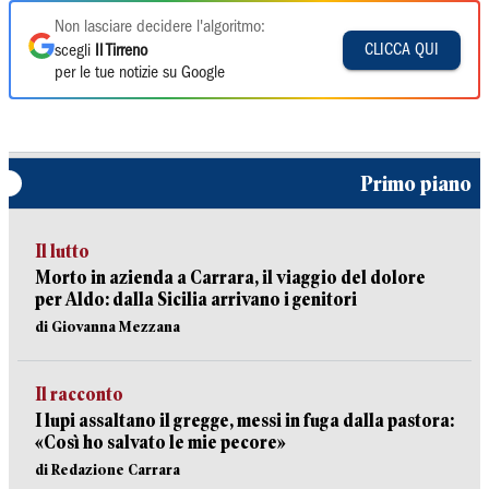
Non lasciare decidere l'algoritmo:
CLICCA QUI
scegli
Il Tirreno
per le tue notizie su Google
Primo piano
Il lutto
Morto in azienda a Carrara, il viaggio del dolore
per Aldo: dalla Sicilia arrivano i genitori
di Giovanna Mezzana
Il racconto
I lupi assaltano il gregge, messi in fuga dalla pastora:
«Così ho salvato le mie pecore»
di Redazione Carrara