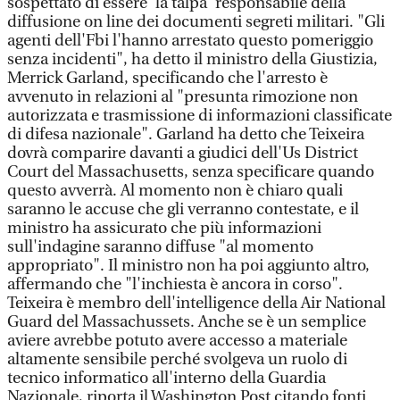
sospettato di essere 'la talpa' responsabile della
diffusione on line dei documenti segreti militari. "Gli
agenti dell'Fbi l'hanno arrestato questo pomeriggio
senza incidenti", ha detto il ministro della Giustizia,
Merrick Garland, specificando che l'arresto è
avvenuto in relazioni al "presunta rimozione non
autorizzata e trasmissione di informazioni classificate
di difesa nazionale". Garland ha detto che Teixeira
dovrà comparire davanti a giudici dell'Us District
Court del Massachusetts, senza specificare quando
questo avverrà. Al momento non è chiaro quali
saranno le accuse che gli verranno contestate, e il
ministro ha assicurato che più informazioni
sull'indagine saranno diffuse "al momento
appropriato". Il ministro non ha poi aggiunto altro,
affermando che "l'inchiesta è ancora in corso".
Teixeira è membro dell'intelligence della Air National
Guard del Massachussets. Anche se è un semplice
aviere avrebbe potuto avere accesso a materiale
altamente sensibile perché svolgeva un ruolo di
tecnico informatico all'interno della Guardia
Nazionale, riporta il Washington Post citando fonti