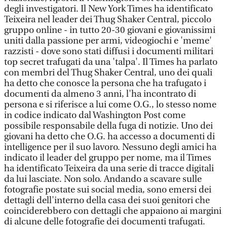
degli investigatori. Il New York Times ha identificato
Teixeira nel leader dei Thug Shaker Central, piccolo
gruppo online - in tutto 20-30 giovani e giovanissimi
uniti dalla passione per armi, videogiochi e 'meme'
razzisti - dove sono stati diffusi i documenti militari
top secret trafugati da una 'talpa'. Il Times ha parlato
con membri del Thug Shaker Central, uno dei quali
ha detto che conosce la persona che ha trafugato i
documenti da almeno 3 anni, l'ha incontrato di
persona e si riferisce a lui come O.G., lo stesso nome
in codice indicato dal Washington Post come
possibile responsabile della fuga di notizie. Uno dei
giovani ha detto che O.G. ha accesso a documenti di
intelligence per il suo lavoro. Nessuno degli amici ha
indicato il leader del gruppo per nome, ma il Times
ha identificato Teixeira da una serie di tracce digitali
da lui lasciate. Non solo. Andando a scavare sulle
fotografie postate sui social media, sono emersi dei
dettagli dell'interno della casa dei suoi genitori che
coinciderebbero con dettagli che appaiono ai margini
di alcune delle fotografie dei documenti trafugati.