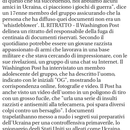
di quello che sta succedendo, noi abbiamo alcuni
amici in Ucraina, ci piacciono i giochi di guerra", dice
un 17enne membro del gruppo assicurando che la
persona che ha diffuso quei documenti non era un
'whistleblower'. IL RITRATTO - Il Washington Post
delinea un ritratto del responsabile della fuga di
centinaia di documenti riservati. Secondo il
quotidiano potrebbe essere un giovane razzista
appassionato di armi che lavorava in una base
militare e che stava cercando di impressionare, con le
sue rivelazioni, un gruppo di una chat su Internet. Il
Washington Post ha intervistato un membro
adolescente del gruppo, che ha descritto l'uomo,
indicato con le iniziali "OG", mostrando la
corrispondenza online, fotografie e video. Il Post ha
anche visto un video dell'uomo in un poligono di tiro
con un grosso fucile, che "urla una serie di insulti
razzisti e antisemiti alla telecamera, poi spara diversi
colpi contro un bersaglio". I documenti
trapelatihanno messo a nudo i segreti sui preparativi
dell'Ucraina per una controffensiva primaverile, lo
spionaggio degli Stati Uniti su alleati come Ucraina,