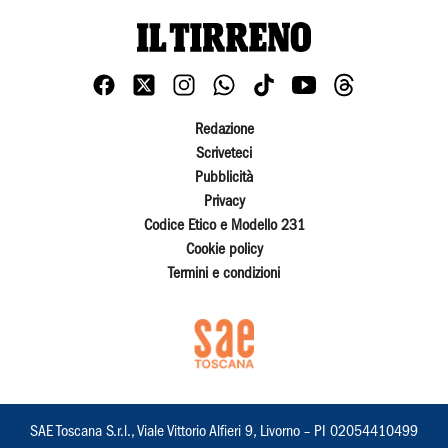
Redazione
Scriveteci
Pubblicità
Privacy
Codice Etico e Modello 231
Cookie policy
Termini e condizioni
SAE Toscana S.r.l., Viale Vittorio Alfieri 9, Livorno – PI 02054410499