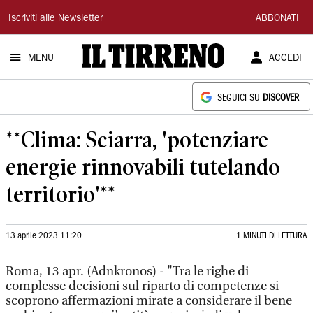
Il
Iscriviti alle Newsletter
ABBONATI
Tirreno
MENU
ACCEDI
SEGUICI SU
DISCOVER
**Clima: Sciarra, 'potenziare
energie rinnovabili tutelando
territorio'**
13 aprile 2023 11:20
1 MINUTI DI LETTURA
Roma, 13 apr. (Adnkronos) - "Tra le righe di
complesse decisioni sul riparto di competenze si
scoprono affermazioni mirate a considerare il bene