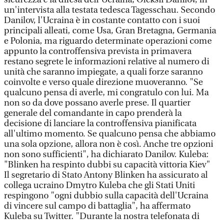
un'intervista alla testata tedesca Tagesschau. Secondo
Danilov, l'Ucraina è in costante contatto con i suoi
principali alleati, come Usa, Gran Bretagna, Germania
e Polonia, ma riguardo determinate operazioni come
appunto la controffensiva prevista in primavera
restano segrete le informazioni relative al numero di
unità che saranno impiegate, a quali forze saranno
coinvolte e verso quale direzione muoveranno. "Se
qualcuno pensa di averle, mi congratulo con lui. Ma
non so da dove possano averle prese. Il quartier
generale del comandante in capo prenderà la
decisione di lanciare la controffensiva pianificata
all'ultimo momento. Se qualcuno pensa che abbiamo
una sola opzione, allora non è così. Anche tre opzioni
non sono sufficienti", ha dichiarato Danilov. Kuleba:
"Blinken ha respinto dubbi su capacità vittoria Kiev"
Il segretario di Stato Antony Blinken ha assicurato al
collega ucraino Dmytro Kuleba che gli Stati Uniti
respingono "ogni dubbio sulla capacità dell'Ucraina
di vincere sul campo di battaglia", ha affermato
Kuleba su Twitter. "Durante la nostra telefonata di