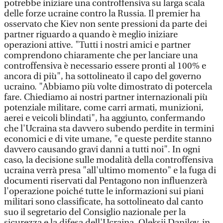
potrebbe iniziare una controffensiva su larga scala
delle forze ucraine contro la Russia. Il premier ha
osservato che Kiev non sente pressioni da parte dei
partner riguardo a quando è meglio iniziare
operazioni attive. "Tutti i nostri amici e partner
comprendono chiaramente che per lanciare una
controffensiva è necessario essere pronti al 100% e
ancora di più", ha sottolineato il capo del governo
ucraino. "Abbiamo più volte dimostrato di potercela
fare. Chiediamo ai nostri partner internazionali più
potenziale militare, come carri armati, munizioni,
aerei e veicoli blindati", ha aggiunto, confermando
che l'Ucraina sta davvero subendo perdite in termini
economici e di vite umane, "e queste perdite stanno
davvero causando gravi danni a tutti noi". In ogni
caso, la decisione sulle modalità della controffensiva
ucraina verrà presa "all'ultimo momento" e la fuga di
documenti riservati dal Pentagono non influenzerà
l'operazione poiché tutte le informazioni sui piani
militari sono classificate, ha sottolineato dal canto
suo il segretario del Consiglio nazionale per la
sicurezza e la difesa dell'Ucraina, Oleksii Danilov, in