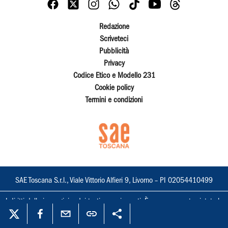
Redazione
Scriveteci
Pubblicità
Privacy
Codice Etico e Modello 231
Cookie policy
Termini e condizioni
SAE Toscana S.r.l., Viale Vittorio Alfieri 9, Livorno – PI 02054410499
I diritti delle immagini e dei testi sono riservati. È espressamente vietata la
loro riproduzione con qualsiasi mezzo e l'adattamento totale o parziale.