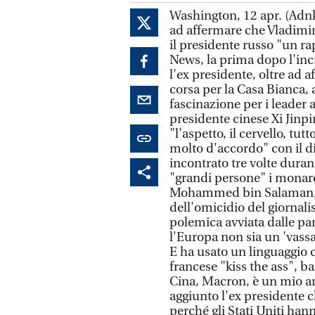
Washington, 12 apr. (Ad
ad affermare che Vladimir 
il presidente russo "un ra
News, la prima dopo l'inc
l'ex presidente, oltre ad
corsa per la Casa Bianca, 
fascinazione per i leader a
presidente cinese Xi Jinp
"l'aspetto, il cervello, tut
molto d'accordo" con il d
incontrato tre volte dura
"grandi persone" i monarc
Mohammed bin Salaman, co
dell'omicidio del giornali
polemica avviata dalle p
l'Europa non sia un 'vassal
E ha usato un linguaggio c
francese "kiss the ass", bac
Cina, Macron, è un mio ami
aggiunto l'ex presidente 
perché gli Stati Uniti han