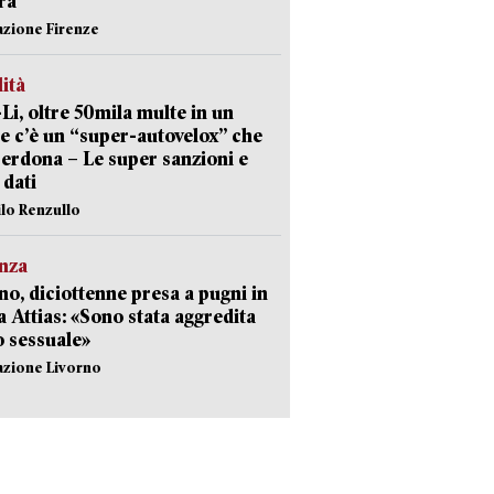
ra
azione Firenze
lità
-Li, oltre 50mila multe in un
e c’è un “super-autovelox” che
erdona – Le super sanzioni e
i dati
ilo Renzullo
nza
no, diciottenne presa a pugni in
a Attias: «Sono stata aggredita
 sessuale»
azione Livorno