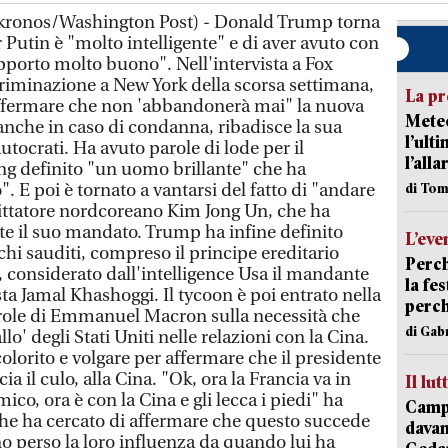
nkronos/Washington Post) - Donald Trump torna
Putin è "molto intelligente" e di aver avuto con
pporto molto buono". Nell'intervista a Fox
riminazione a New York della scorsa settimana,
La pr
 affermare che non 'abbandonerà mai" la nuova
Meteo
anche in caso di condanna, ribadisce la sua
l’ult
utocrati. Ha avuto parole di lode per il
l’alla
ing definito "un uomo brillante" che ha
to". E poi è tornato a vantarsi del fatto di "andare
di Tom
ittatore nordcoreano Kim Jong Un, che ha
nte il suo mandato. Trump ha infine definito
L’eve
hi sauditi, compreso il principe ereditario
Perch
nsiderato dall'intelligence Usa il mandante
la fe
sta Jamal Khashoggi. Il tycoon è poi entrato nella
perch
arole di Emmanuel Macron sulla necessità che
di Gab
lo' degli Stati Uniti nelle relazioni con la Cina.
olorito e volgare per affermare che il presidente
ia il culo, alla Cina. "Ok, ora la Francia va in
Il lut
co, ora è con la Cina e gli lecca i piedi" ha
Campi
che ha cercato di affermare che questo succede
davan
no perso la loro influenza da quando lui ha