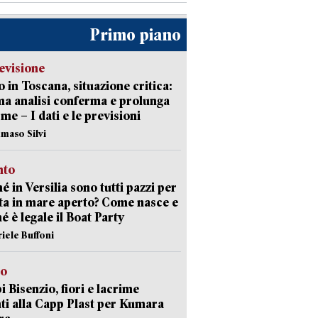
Primo piano
evisione
 in Toscana, situazione critica:
ima analisi conferma e prolunga
rme – I dati e le previsioni
maso Silvi
nto
é in Versilia sono tutti pazzi per
sta in mare aperto? Come nasce e
é è legale il Boat Party
riele Buffoni
to
 Bisenzio, fiori e lacrime
ti alla Capp Plast per Kumara