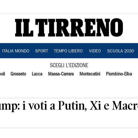
ITALIA MONDO
SPORT
TEMPO LIBERO
VIDEO
SCUOLA 2030
SCEGLI L'EDIZIONE
oli
Grosseto
Lucca
Massa-Carrara
Montecatini
Piombino-Elba
ump: i voti a Putin, Xi e Mac