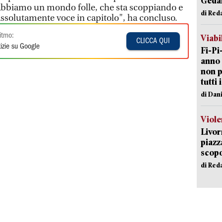
Geda
"Abbiamo un mondo folle, che sta scoppiando e
di Red
assolutamente voce in capitolo", ha concluso.
itmo:
Viabi
CLICCA QUI
izie su Google
Fi-Pi
anno 
non p
tutti 
di Dan
Viole
Livor
piazz
scopo
di Red