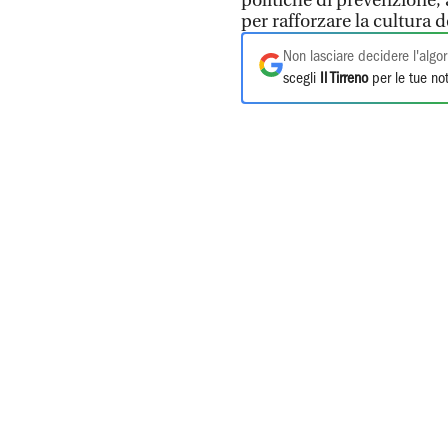
politiche di prevenzione, a
per rafforzare la cultura d
Non lasciare decidere l'algor
scegli
Il Tirreno
per le tue not