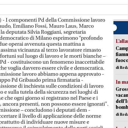
 - I componenti Pd della Commissione lavoro
audo, Emiliano Fossi, Mauro Laus, Marco
 la deputata Silvia Roggiani, segretaria
o democratico di Milano esprimono “profondo
L’all
 due operai avvenuta questa mattina a
Campi
assima vicinanza al terzo lavoratore rimasto
fiamm
nfortuni sul luogo di lavoro e le morti bianche –
fuoc
 Pd - costituiscono un fenomeno inaccettabile
he voglia davvero essere civile e democratica.
di Red
mmissione lavoro abbiamo appena approvato -
uppo Pd Gribaudo prima firmataria -
In ma
ssione di inchiesta sulle condizioni di lavoro
Gross
to e sulla tutela della sicurezza nei luoghi di
vacan
e che ogni giorno si registrano nel Paese e i
dell’
 ancora presenti, non possono essere ignorati".
bom
mmissione – concludono i deputati dem -
di Red
certare il livello di applicazione delle norme
prattutto di individuare nuove misure e