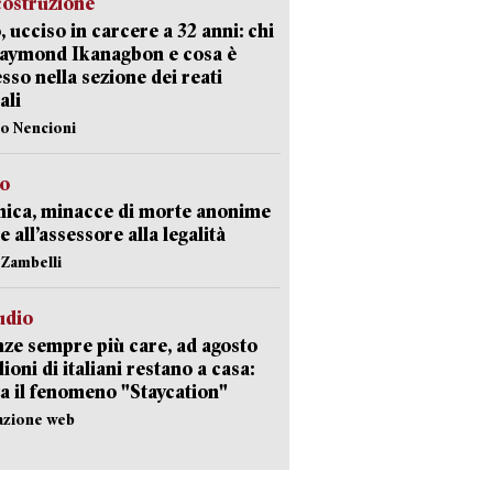
costruzione
, ucciso in carcere a 32 anni: chi
Raymond Ikanagbon e cosa è
sso nella sezione dei reati
ali
lo Nencioni
so
nica, minacce di morte anonime
e all’assessore alla legalità
n Zambelli
udio
ze sempre più care, ad agosto
lioni di italiani restano a casa:
a il fenomeno "Staycation"
azione web