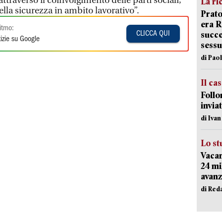
ttraverso il coinvolgimento delle parti sociali,
La ri
ella sicurezza in ambito lavorativo”.
Prato
era 
itmo:
succe
CLICCA QUI
izie su Google
sessu
di Pao
Il ca
Follo
inviat
di Iva
Lo st
Vacan
24 mi
avanz
di Red