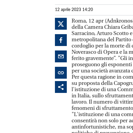
12 aprile 2023 14:20
Roma, 12 apr (Adnkronos)
della Camera Chiara Grib
Sarracino, Arturo Scotto e
metropolitana del Partit
cordoglio per la morte di
Noverasco di Opera e la m
ferito gravemente”. "Gli i
proseguono gli esponenti
per una società avanzata c
Per questa ragione in co
su proposta della Capogr
l'istituzione di una Commi
in Italia, sullo sfruttamen
lavoro. Il numero di vittim
fenomeni di sfruttamento,
"L'istituzione di una co
consentirà non solo per ac
antinfortunistiche, ma so