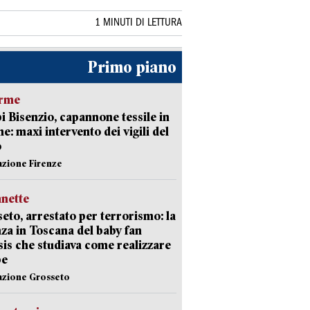
1 MINUTI DI LETTURA
Primo piano
arme
 Bisenzio, capannone tessile in
e: maxi intervento dei vigili del
o
azione Firenze
nette
eto, arrestato per terrorismo: la
za in Toscana del baby fan
Isis che studiava come realizzare
be
azione Grosseto