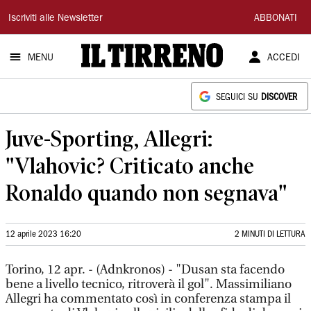
Il
Iscriviti alle Newsletter
ABBONATI
Tirreno
MENU
ACCEDI
SEGUICI SU
DISCOVER
Juve-Sporting, Allegri:
"Vlahovic? Criticato anche
Ronaldo quando non segnava"
12 aprile 2023 16:20
2 MINUTI DI LETTURA
Torino, 12 apr. - (Adnkronos) - "Dusan sta facendo
bene a livello tecnico, ritroverà il gol". Massimiliano
Allegri ha commentato così in conferenza stampa il