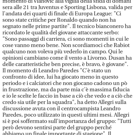
momento di Vlahovic alla vigilia della sfida di domani
sera alle 21 tra Juventus e Sporting Lisbona, valida per
l'andata dei quarti di finale di Europa League: "Ci
sono state critiche per Ronaldo quando non ha
segnato nelle prime partite". Il tecnico bianconero ha
ricordato le qualità del giovane attaccante serbo:
"Sono passaggi di carriera, ci sono momenti in cui le
cose vanno meno bene. Non scordiamoci che Rabiot
qualcuno non voleva più vederlo in campo. Qui le
opinioni cambiano come il vento a Livorno. Dusan ha
delle caratteristiche ben precise, è bravo, è giovane".
Il momento di Leandro Paredes "C'è stato un
confronto di idee, lui ha giocato meno in questo
periodo e i calciatori che non giocano cadono un pò
in frustrazione, ma da parte mia c'è massima fiducia
e io le scelte le faccio in base a ciò che vedo e a ciò che
credo sia utile per la squadra", ha detto Allegri sulla
discussione avuta con il centrocampista Leandro
Paredes, poco utilizzato in questi ultimi mesi. Allegri
si è poi soffermato sull'importanza del gruppo: "Tutti
però devono sentirsi parte del gruppo perché
abbiamo un finale importante di stagione". Il