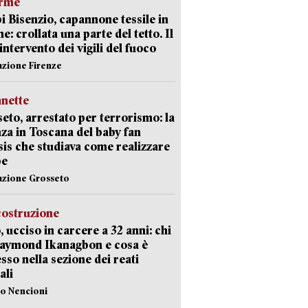
arme
 Bisenzio, capannone tessile in
e: crollata una parte del tetto. Il
intervento dei vigili del fuoco
azione Firenze
nette
eto, arrestato per terrorismo: la
za in Toscana del baby fan
Isis che studiava come realizzare
be
azione Grosseto
costruzione
, ucciso in carcere a 32 anni: chi
Raymond Ikanagbon e cosa è
sso nella sezione dei reati
ali
lo Nencioni