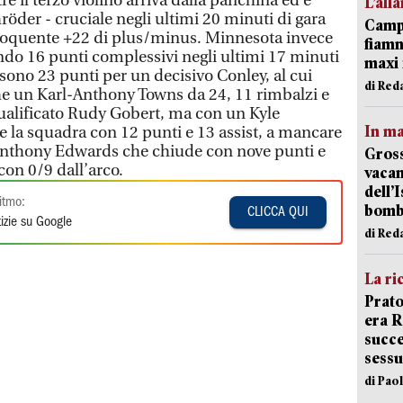
re il terzo violino arriva dalla panchina ed è
L’all
öder - cruciale negli ultimi 20 minuti di gara
Campi
eloquente +22 di plus/minus. Minnesota invece
fiamm
ndo 16 punti complessivi negli ultimi 17 minuti
maxi 
e sono 23 punti per un decisivo Conley, al cui
di Red
he un Karl-Anthony Towns da 24, 11 rimbalzi e
qualificato Rudy Gobert, ma con un Kyle
In ma
 la squadra con 12 punti e 13 assist, a mancare
 Anthony Edwards che chiude con nove punti e
Gross
con 0/9 dall’arco.
vacan
dell’
itmo:
bom
CLICCA QUI
izie su Google
di Red
La ri
Prato
era 
succe
sessu
di Pao