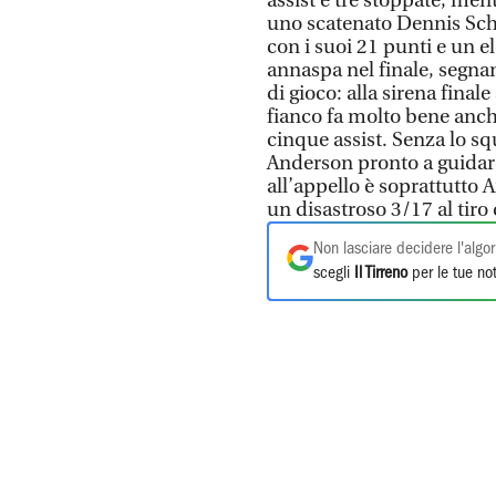
assist e tre stoppate, ment
uno scatenato Dennis Schr
con i suoi 21 punti e un 
annaspa nel finale, segna
di gioco: alla sirena final
fianco fa molto bene anc
cinque assist. Senza lo s
Anderson pronto a guidare
all’appello è soprattutto
un disastroso 3/17 al tiro 
Non lasciare decidere l'algor
scegli
Il Tirreno
per le tue not