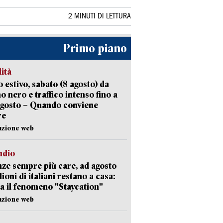
2 MINUTI DI LETTURA
Primo piano
lità
 estivo, sabato (8 agosto) da
no nero e traffico intenso fino a
agosto – Quando conviene
re
azione web
udio
ze sempre più care, ad agosto
lioni di italiani restano a casa:
a il fenomeno "Staycation"
azione web