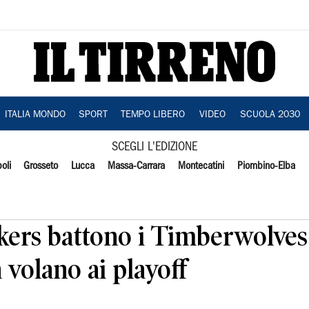
ITALIA MONDO
SPORT
TEMPO LIBERO
VIDEO
SCUOLA 2030
SCEGLI L'EDIZIONE
oli
Grosseto
Lucca
Massa-Carrara
Montecatini
Piombino-Elba
akers battono i Timberwolves
volano ai playoff