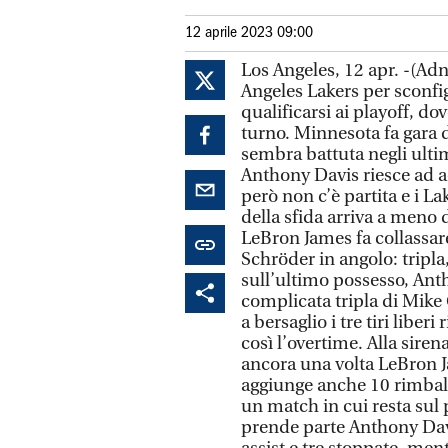
12 aprile 2023 09:00
Los Angeles, 12 apr. -(A
Angeles Lakers per sconf
qualificarsi ai playoff, d
turno. Minnesota fa gara di
sembra battuta negli ulti
Anthony Davis riesce ad a
però non c’è partita e i L
della sfida arriva a meno 
LeBron James fa collassare
Schröder in angolo: tripla
sull’ultimo possesso, Ant
complicata tripla di Mike
a bersaglio i tre tiri liber
così l’overtime. Alla sirena
ancora una volta LeBron Ja
aggiunge anche 10 rimbalzi
un match in cui resta sul 
prende parte Anthony Davi