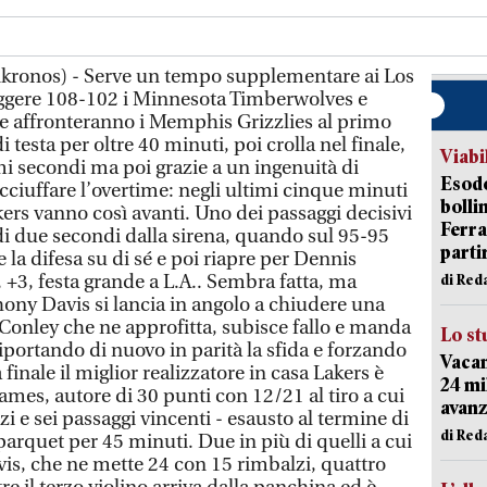
dnkronos) - Serve un tempo supplementare ai Los
iggere 108-102 i Minnesota Timberwolves e
ove affronteranno i Memphis Grizzlies al primo
 testa per oltre 40 minuti, poi crolla nel finale,
Viabi
mi secondi ma poi grazie a un ingenuità di
Esodo
cciuffare l’overtime: negli ultimi cinque minuti
bolli
akers vanno così avanti. Uno dei passaggi decisivi
Ferr
di due secondi dalla sirena, quando sul 95-95
parti
 la difesa su di sé e poi riapre per Dennis
, +3, festa grande a L.A.. Sembra fatta, ma
di Red
hony Davis si lancia in angolo a chiudere una
 Conley che ne approfitta, subisce fallo e manda
Lo st
i riportando di nuovo in parità la sfida e forzando
Vacan
 finale il miglior realizzatore in casa Lakers è
24 mi
mes, autore di 30 punti con 12/21 al tiro a cui
avanz
 e sei passaggi vincenti - esausto al termine di
di Red
parquet per 45 minuti. Due in più di quelli a cui
s, che ne mette 24 con 15 rimbalzi, quattro