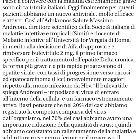
Paese a convivere con la malattia estremamente grave
sono circa 10mila italiani. Oggi finalmente per questi
pazienti abbiamo un nuovo antivirale, molto efficace
e attivo”. Così all’Adnkronos Salute Massimo
Andreoni, direttore scientifico della Società italiana di
malattie infettive e tropicali (Simit) e docente di
Malattie infettive all'Università Tor Vergata di Roma,
in merito alla decisione di Aifa di approvare e
rimborsare bulevirtide 2 mg, il primo farmaco
specifico per il trattamento dell’epatite Delta cronica,
la forma più grave e a più rapida progressione di
epatite virale, con tassi di progressione verso cirrosi
ed epatocarcinoma (Hcc) notevolmente maggiori
rispetto alla mono infezione da Hbv. “Il bulevirtide –
spiega Andreoni – impedisce al virus di entrare
all’interno della cellula, è un farmaco estremamente
attivo. Basti pensare che nel 20% dei casi abbiamo
registrato la competa scomparsa del virus
dall’organismo, nel 70% dei casi abbiamo avuto una
importante riduzione della quantità di virus; quindi,
abbiamo constatato un rallentamento della malattia e
addirittura riusciamo a fermarne il progresso. Il