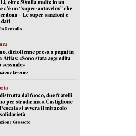
-Li, oltre 50mila multe in un
e c’è un “super-autovelox” che
erdona – Le super sanzioni e
i dati
ilo Renzullo
nza
no, diciottenne presa a pugni in
a Attias: «Sono stata aggredita
 sessuale»
azione Livorno
oria
distrutta dal fuoco, due fratelli
no per strada: ma a Castiglione
 Pescaia si avvera il miracolo
 solidarietà
azione Grosseto