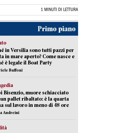
1 MINUTI DI LETTURA
Primo piano
nto
é in Versilia sono tutti pazzi per
sta in mare aperto? Come nasce e
é è legale il Boat Party
riele Buffoni
agedia
 Bisenzio, muore schiacciato
 un pallet ribaltato: è la quarta
ma sul lavoro in meno di 48 ore
na Andreini
lità