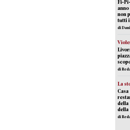
Fi-Pi
anno 
non p
tutti 
di Dan
Viole
Livor
piazz
scopo
di Red
La st
Casa 
resta
della
della
di Red