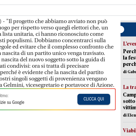
 - "Il progetto che abbiamo avviato non può
ogo per rispetto verso quegli elettori che, un
 lista unitaria, ci hanno riconosciuto come
posti populismi. Dobbiamo concentrarci sulla
L’eve
regole ed evitare che il complesso confronto che
Perch
nascita di un partito unico venga travisato.
la fe
a nascita del nuovo soggetto sotto la guida di
perch
ti condivisi: ora si tratta di precisare
erché è evidente che la nascita del partito
di Gab
stri singoli soggetti di provenienza vengano
lla Gelmini, vicesegretario e portavoce di Azione.
La tr
Campi
itmo:
CLICCA QUI
sotto
izie su Google
vitti
di Ele
Viabi