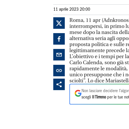
11 aprile 2023 20:00
Roma, 11 apr (Adnkronos)
interrompersi, in primo lu
mese dopo la nascita della
alternativa seria agli op
proposta politica e sulle 
legittimamente precede la 
L’obiettivo e i tempi per l
Carlo Calenda, sono già sta
rapidamente le modalità, p
unico presuppone che i no
sciolti”. Lo dice Mariaste
Non lasciare decidere l'algor
scegli
Il Tirreno
per le tue not