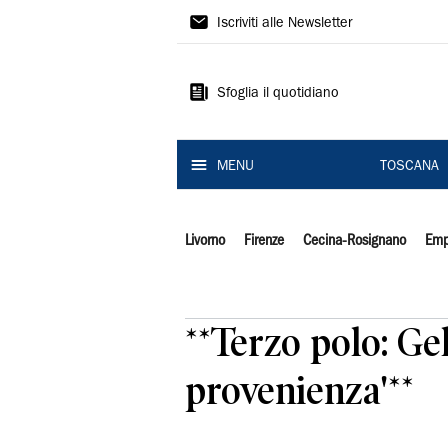
Il
Iscriviti alle Newsletter
Tirreno
Sfoglia il quotidiano
MENU
TOSCANA
Livorno
Firenze
Cecina-Rosignano
Emp
**Terzo polo: Gel
provenienza'**