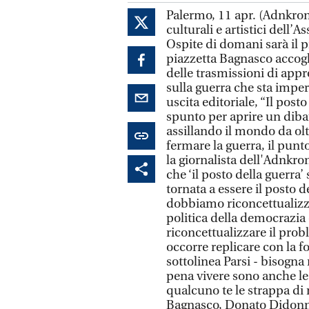
Palermo, 11 apr. (Adnkron
culturali e artistici dell
Ospite di domani sarà il p
piazzetta Bagnasco accogli
delle trasmissioni di app
sulla guerra che sta impe
uscita editoriale, “Il posto
spunto per aprire un dibat
assillando il mondo da olt
fermare la guerra, il punt
la giornalista dell'Adnkro
che ‘il posto della guerra’
tornata a essere il posto 
dobbiamo riconcettualizza
politica della democrazia
riconcettualizzare il probl
occorre replicare con la fo
sottolinea Parsi - bisogna r
pena vivere sono anche le 
qualcuno te le strappa di 
Bagnasco, Donato Didonn