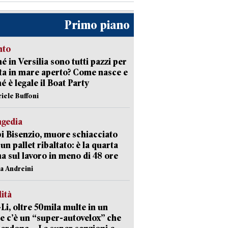
Primo piano
nto
é in Versilia sono tutti pazzi per
sta in mare aperto? Come nasce e
é è legale il Boat Party
riele Buffoni
agedia
 Bisenzio, muore schiacciato
 un pallet ribaltato: è la quarta
ma sul lavoro in meno di 48 ore
na Andreini
lità
-Li, oltre 50mila multe in un
e c’è un “super-autovelox” che