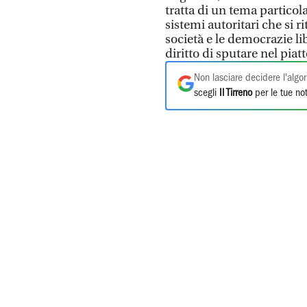
tratta di un tema particol
sistemi autoritari che si r
società e le democrazie li
diritto di sputare nel piat
Non lasciare decidere l'algor
scegli
Il Tirreno
per le tue not