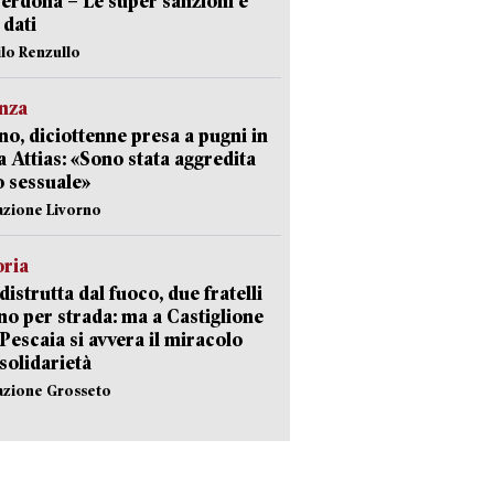
erdona – Le super sanzioni e
i dati
ilo Renzullo
nza
no, diciottenne presa a pugni in
a Attias: «Sono stata aggredita
 sessuale»
azione Livorno
oria
distrutta dal fuoco, due fratelli
no per strada: ma a Castiglione
 Pescaia si avvera il miracolo
 solidarietà
azione Grosseto