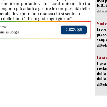
non p
armente importante visto il confronto in atto tra
tutti 
itengono più adatti a gestire le complessità delle
di Dan
berali, dove però non manca chi si sente in
to delle libertà di cui gode ogni giorno”.
Viole
itmo:
Livor
CLICCA QUI
izie su Google
piazz
scopo
di Red
La st
Casa 
resta
della
della
di Red