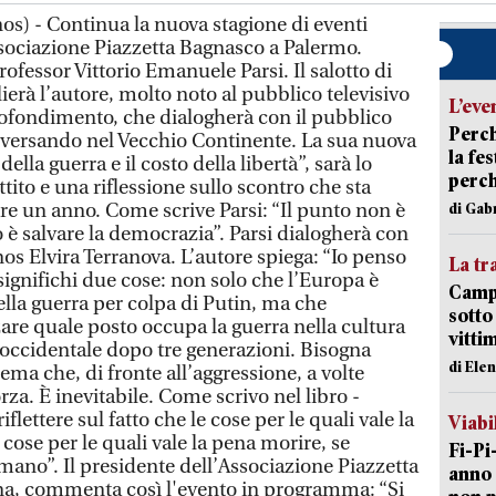
os) - Continua la nuova stagione di eventi
’Associazione Piazzetta Bagnasco a Palermo.
rofessor Vittorio Emanuele Parsi. Il salotto di
erà l’autore, molto noto al pubblico televisivo
L’eve
rofondimento, che dialogherà con il pubblico
Perch
rversando nel Vecchio Continente. La sua nuova
la fe
 della guerra e il costo della libertà”, sarà lo
perch
tito e una riflessione sullo scontro che sta
re un anno. Come scrive Parsi: “Il punto non è
di Gab
o è salvare la democrazia”. Parsi dialogherà con
nos Elvira Terranova. L’autore spiega: “Io penso
La tr
 significhi due cose: non solo che l’Europa è
Campi
della guerra per colpa di Putin, ma che
sotto
re quale posto occupa la guerra nella cultura
vitti
 occidentale dopo tre generazioni. Bisogna
di Ele
ema che, di fronte all’aggressione, a volte
rza. È inevitabile. Come scrivo nel libro -
iflettere sul fatto che le cose per le quali vale la
Viabi
cose per le quali vale la pena morire, se
Fi-Pi
mano”. Il presidente dell’Associazione Piazzetta
anno 
a, commenta così l'evento in programma: “Si