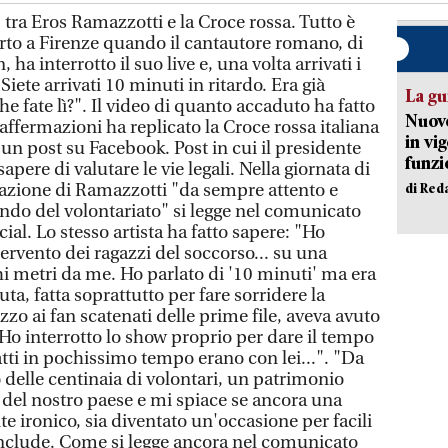
 tra Eros Ramazzotti e la Croce rossa. Tutto è
rto a Firenze quando il cantautore romano, di
 ha interrotto il suo live e, una volta arrivati i
"Siete arrivati 10 minuti in ritardo. Era già
La gu
che fate lì?". Il video di quanto accaduto ha fatto
Nuovo
a affermazioni ha replicato la Croce rossa italiana
in vi
un post su Facebook. Post in cui il presidente
funzi
pere di valutare le vie legali. Nella giornata di
cisazione di Ramazzotti "da sempre attento e
di Red
ondo del volontariato" si legge nel comunicato
ial. Lo stesso artista ha fatto sapere: "Ho
tervento dei ragazzi del soccorso... su una
i metri da me. Ho parlato di '10 minuti' ma era
ta, fatta soprattutto per fare sorridere la
zzo ai fan scatenati delle prime file, aveva avuto
o interrotto lo show proprio per dare il tempo
fatti in pochissimo tempo erano con lei...". "Da
 delle centinaia di volontari, un patrimonio
 del nostro paese e mi spiace se ancora una
e ironico, sia diventato un'occasione per facili
conclude. Come si legge ancora nel comunicato