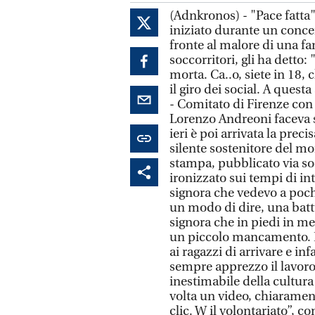
(Adnkronos) - "Pace fatta"
iniziato durante un conce
fronte al malore di una fan,
soccorritori, gli ha detto: 
morta. Ca..o, siete in 18, 
il giro dei social. A quest
- Comitato di Firenze con 
Lorenzo Andreoni faceva sa
ieri è poi arrivata la pre
silente sostenitore del m
stampa, pubblicato via soc
ironizzato sui tempi di in
signora che vedevo a poch
un modo di dire, una battu
signora che in piedi in me
un piccolo mancamento. H
ai ragazzi di arrivare e in
sempre apprezzo il lavoro
inestimabile della cultura
volta un video, chiarament
clic. W il volontariato”, 