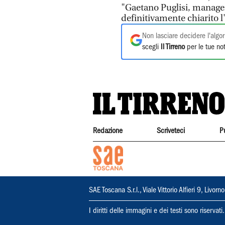
"Gaetano Puglisi, manager 
definitivamente chiarito 
Non lasciare decidere l'algor
scegli
Il Tirreno
per le tue not
Redazione
Scriveteci
P
SAE Toscana S.r.l., Viale Vittorio Alfieri 9, Li
I diritti delle immagini e dei testi sono riserva