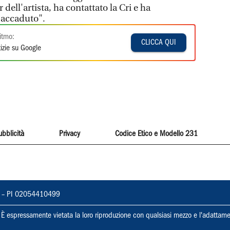
dell'artista, ha contattato la Cri e ha
l'accaduto".
itmo:
CLICCA QUI
izie su Google
ubblicità
Privacy
Codice Etico e Modello 231
vorno – PI 02054410499
ti. È espressamente vietata la loro riproduzione con qualsiasi mezzo e l'adattame