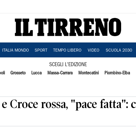
ITALIA MONDO
SPORT
TEMPO LIBERO
VIDEO
SCUOLA 2030
SCEGLI L'EDIZIONE
oli
Grosseto
Lucca
Massa-Carrara
Montecatini
Piombino-Elba
e Croce rossa, "pace fatta": 