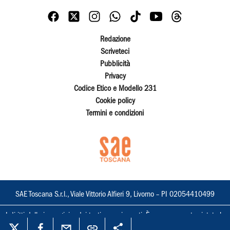
Redazione
Scriveteci
Pubblicità
Privacy
Codice Etico e Modello 231
Cookie policy
Termini e condizioni
SAE Toscana S.r.l., Viale Vittorio Alfieri 9, Livorno – PI 02054410499
I diritti delle immagini e dei testi sono riservati. È espressamente vietata la
loro riproduzione con qualsiasi mezzo e l'adattamento totale o parziale.