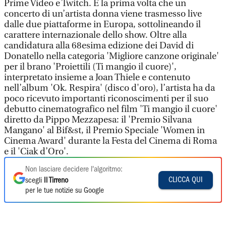
Prime Video e Twitch. È la prima volta che un
concerto di un’artista donna viene trasmesso live
dalle due piattaforme in Europa, sottolineando il
carattere internazionale dello show. Oltre alla
candidatura alla 68esima edizione dei David di
Donatello nella categoria 'Migliore canzone originale'
per il brano 'Proiettili (Ti mangio il cuore)',
interpretato insieme a Joan Thiele e contenuto
nell’album 'Ok. Respira' (disco d'oro), l’artista ha da
poco ricevuto importanti riconoscimenti per il suo
debutto cinematografico nel film 'Ti mangio il cuore'
diretto da Pippo Mezzapesa: il 'Premio Silvana
Mangano' al Bif&st, il Premio Speciale 'Women in
Cinema Award' durante la Festa del Cinema di Roma
e il 'Ciak d’Oro'.
Non lasciare decidere l'algoritmo:
CLICCA QUI
scegli
Il Tirreno
per le tue notizie su Google