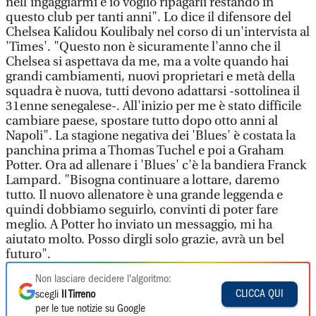
nell'ingaggiarmi e io voglio ripagarli restando in
questo club per tanti anni". Lo dice il difensore del
Chelsea Kalidou Koulibaly nel corso di un'intervista al
'Times'. "Questo non è sicuramente l'anno che il
Chelsea si aspettava da me, ma a volte quando hai
grandi cambiamenti, nuovi proprietari e metà della
squadra è nuova, tutti devono adattarsi -sottolinea il
31enne senegalese-. All'inizio per me è stato difficile
cambiare paese, spostare tutto dopo otto anni al
Napoli". La stagione negativa dei 'Blues' è costata la
panchina prima a Thomas Tuchel e poi a Graham
Potter. Ora ad allenare i 'Blues' c'è la bandiera Franck
Lampard. "Bisogna continuare a lottare, daremo
tutto. Il nuovo allenatore è una grande leggenda e
quindi dobbiamo seguirlo, convinti di poter fare
meglio. A Potter ho inviato un messaggio, mi ha
aiutato molto. Posso dirgli solo grazie, avrà un bel
futuro".
Non lasciare decidere l'algoritmo:
CLICCA QUI
scegli
Il Tirreno
per le tue notizie su Google