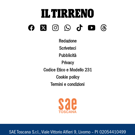
Redazione
Scriveteci
Pubblicità
Privacy
Codice Etico e Modello 231
Cookie policy
Termini e condizioni
SAE Toscana S.r.l., Viale Vittorio Alfieri 9, Livorno – PI 02054410499