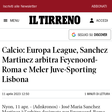
Il
Iscriviti alle Newsletter
ABBONATI
Tirreno
MENU
ACCEDI
SEGUICI SU
DISCOVER
Calcio: Europa League, Sanchez
Martinez arbitra Feyenoord-
Roma e Meler Juve-Sporting
Lisbona
11 aprile 2023 12:50
1 MINUTI DI LETTURA
Nyon, 11 apr. - (Adnkronos) - José Maria Sanchez