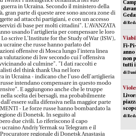
u Twitter l'intelligence britannica nel suo
Campi
 guerra in Ucraina. Secondo il ministero della
davan
tà, gran parte di queste aree sono ancora zone di
Geda
gette ad attacchi partigiani, e con un accesso
di Red
servizi di base per molti cittadini". L'AVANZATA
anno usando l'artiglieria per compensare le loro
Viabi
 Lo scrive L'Institute for the Study of War (ISW),
ia ucraine che russe hanno parlato del
Fi-Pi
zioni offensive di Mosca lungo l'intera linea
anno 
a valutazione di Isw secondo cui l'offensiva
non p
vvicinando al culmine". "I dati raccolti e
tutti 
nalisti del think thank Usa nel loro
di Dan
 in Ucraina - indicano che l'uso dell'artiglieria
orze russe intendano compensare in questo modo
Viole
ffensive". E aggiungono anche che le truppe
Livor
 nella scelta dei bersagli, ma probabilmente
piazz
all'essere sulla difensiva nella maggior parte
scopo
MENTI - Le forze russe hanno bombardato la
regione di Donetsk. In seguito al
di Red
o due civili. Lo riferiscono il capo
e ucraino Andriy Yermak su Telegram e il
l Procuratore regionale di Donetsk Anastasia