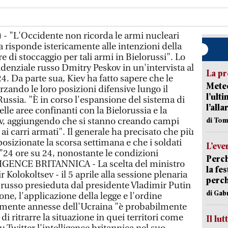
 - "L'Occidente non ricorda le armi nucleari
 risponde istericamente alle intenzioni della
e di stoccaggio per tali armi in Bielorussi". Lo
idenziale russo Dmitry Peskov in un'intervista al
La pr
24. Da parte sua, Kiev ha fatto sapere che le
Meteo
rzando le loro posizioni difensive lungo il
l’ult
ussia. "È in corso l'espansione del sistema di
l’alla
lle aree confinanti con la Bielorussia e la
ev, aggiungendo che si stanno creando campi
di Tom
 ai carri armati". Il generale ha precisato che più
osizionate la scorsa settimana e che i soldati
L’eve
"24 ore su 24, nonostante le condizioni
Perch
IGENCE BRITANNICA - La scelta del ministro
la fe
 Kolokoltsev - il 5 aprile alla sessione plenaria
perch
a russo presieduta dal presidente Vladimir Putin
di Gab
ione, l'applicazione della legge e l'ordine
almente annesse dell'Ucraina "è probabilmente
i ritrarre la situazione in quei territori come
Il lut