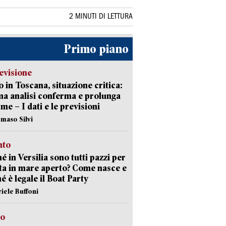
2 MINUTI DI LETTURA
Primo piano
evisione
 in Toscana, situazione critica:
ima analisi conferma e prolunga
rme – I dati e le previsioni
maso Silvi
nto
é in Versilia sono tutti pazzi per
sta in mare aperto? Come nasce e
é è legale il Boat Party
riele Buffoni
to