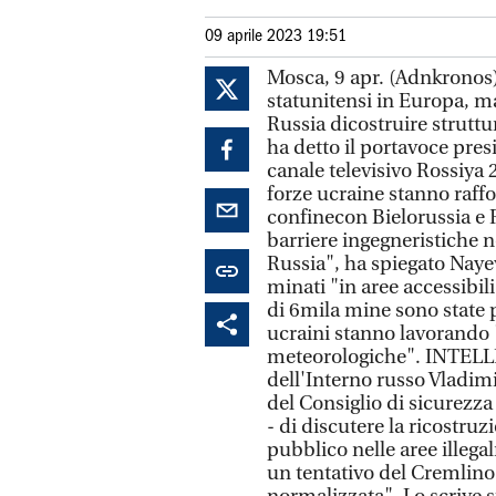
09 aprile 2023 19:51
Mosca, 9 apr. (Adnkronos)
statunitensi in Europa, ma
Russia dicostruire struttur
ha detto il portavoce pres
canale televisivo Rossiya 
forze ucraine stanno raffo
confinecon Bielorussia e R
barriere ingegneristiche ne
Russia", ha spiegato Nay
minati "in aree accessibili
di 6mila mine sono state p
ucraini stanno lavorando 
meteorologiche". INTELL
dell'Interno russo Vladimir
del Consiglio di sicurezz
- di discutere la ricostruz
pubblico nelle aree illeg
un tentativo del Cremlino d