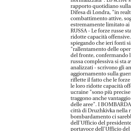
normalizzata". Lo scrive s
rapporto quotidiano sulla
Difesa di Londra, "in real
combattimento attive, sog
estremamente limitato ai 
RUSSA - Le forze russe st
ridotte capacità offensive.
spiegando che ieri fonti s
"rallentamento delle opera
del fronte, confermando l
russa complessiva si sta a
analizzati - scrivono gli a
aggiornamento sulla guerra
riflette il fatto che le f
le loro ridotte capacità o
ucraine "sono più precise
traggono anche vantaggio d
delle aree". I BOMBARDA
città di Druzhkivka nella 
bombardamento ci sarebber
dell'Ufficio del president
portavoce dell'Ufficio de