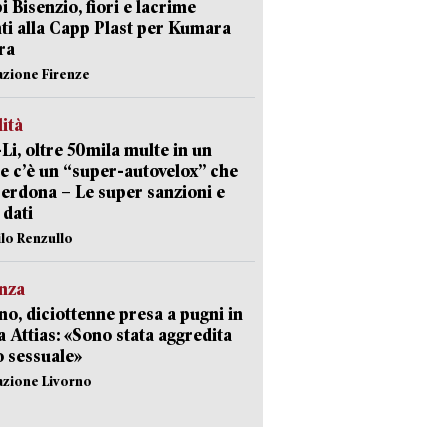
 Bisenzio, fiori e lacrime
ti alla Capp Plast per Kumara
ra
azione Firenze
lità
-Li, oltre 50mila multe in un
e c’è un “super-autovelox” che
erdona – Le super sanzioni e
i dati
ilo Renzullo
nza
no, diciottenne presa a pugni in
a Attias: «Sono stata aggredita
 sessuale»
azione Livorno