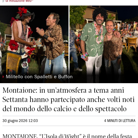
di Redazione web*
◗
Militello con Spalletti e Buffon
Montaione: in un’atmosfera a tema anni
Settanta hanno partecipato anche volti noti
del mondo dello calcio e dello spettacolo
30 giugno 2026 12:03
4 MINUTI DI LETTURA
MONTAIONE. “L’Isola di Wight” è il nome della festa