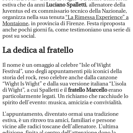
estiva che da anni
Luciano Spallett
i
, allenatore della
Juventus ed ex commissario tecnico della Nazionale,
organizza nella sua tenuta
“La Rimessa Experience” a
Montaione
, in provincia di Firenze. Festa riproposta
anche pochi giorni fa, come testimoniano una serie di
post su social.
La dedica al fratello
Il nome è un omaggio al celebre “Isle of Wight
Festival”, uno degli appuntamenti più iconici della
storia del rock, reso celebre anche dalla canzone
“Wight Is Wight” e dalla sua versione italiana “L’isola
di Wight”, a cui Spalletti e il
fratello Marcello
erano
particolarmente legati. Un richiamo che racchiude lo
spirito dell’evento: musica, amicizia e convivialità.
L’appuntamento, diventato ormai una tradizione
estiva, è un ritrovo tra amici, familiari e persone
vicine alle radici toscane dell’allenatore. L’ultima
edizione, finita al centro dell’attenzione dopo la