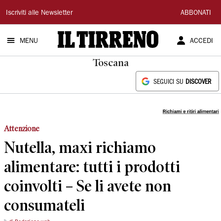
Il
Iscriviti alle Newsletter
ABBONATI
Tirreno
MENU
ACCEDI
Toscana
SEGUICI SU
DISCOVER
Attenzione
Nutella, maxi richiamo
alimentare: tutti i prodotti
coinvolti – Se li avete non
consumateli