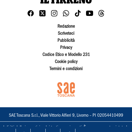
Redazione
Scriveteci
Pubblicità
Privacy
Codice Etico e Modello 231
Cookie policy
Termini e condizioni
SAE Toscana S.r.l., Viale Vittorio Alfieri 9, Livorno – PI 02054410499
I diritti delle immagini e dei testi sono riservati. È espressamente vietata la