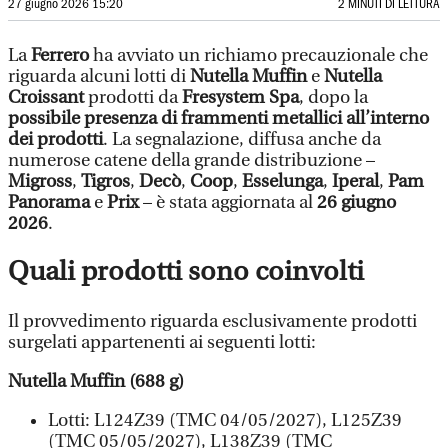
27 giugno 2026 15:20
2 MINUTI DI LETTURA
La
Ferrero
ha avviato un richiamo precauzionale che
riguarda alcuni lotti di
Nutella Muffin
e
Nutella
Croissant
prodotti da
Fresystem Spa
, dopo la
possibile presenza di frammenti metallici all’interno
dei prodotti
. La segnalazione, diffusa anche da
numerose catene della grande distribuzione –
Migross
,
Tigros
,
Decò
,
Coop
,
Esselunga
,
Iperal
,
Pam
Panorama
e
Prix
– è stata aggiornata al
26 giugno
2026
.
Quali prodotti sono coinvolti
Il provvedimento riguarda esclusivamente prodotti
surgelati appartenenti ai seguenti lotti:
Nutella Muffin (688 g)
Lotti: L124Z39 (TMC 04/05/2027), L125Z39
(TMC 05/05/2027), L138Z39 (TMC