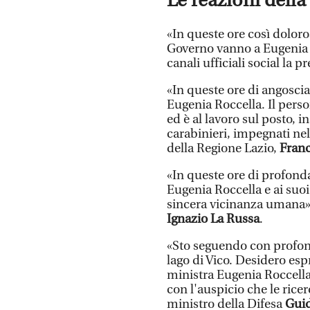
Le reazioni della 
«In queste ore così doloros
Governo vanno a Eugenia Ro
canali ufficiali social la 
«In queste ore di angoscia,
Eugenia Roccella. Il pers
ed è al lavoro sul posto, i
carabinieri, impegnati nell
della Regione Lazio,
Fran
«In queste ore di profonda
Eugenia Roccella e ai suoi
sincera vicinanza umana». 
Ignazio La Russa
.
«Sto seguendo con profon
lago di Vico. Desidero esp
ministra Eugenia Roccella 
con l'auspicio che le rice
ministro della Difesa
Guid