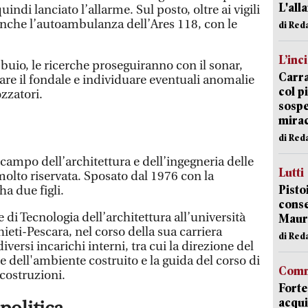
L'all
indi lanciato l’allarme. Sul posto, oltre ai vigili
 anche l’autoambulanza dell’Ares 118, con le
di Red
L’inc
buio, le ricerche proseguiranno con il sonar,
Carra
are il fondale e individuare eventuali anomalie
col p
zzatori.
sospe
mira
di Red
campo dell’architettura e dell’ingegneria delle
Lutti
molto riservata. Sposato dal 1976 con la
Pisto
ha due figli.
conse
 di Tecnologia dell’architettura all’università
Mauro
eti-Pescara, nel corso della sua carriera
di Red
versi incarichi interni, tra cui la direzione del
 dell'ambiente costruito e la guida del corso di
Comm
 costruzioni.
Forte
acqui