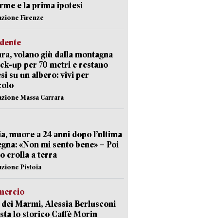
arme e la prima ipotesi
azione Firenze
idente
ra, volano giù dalla montagna
ick-up per 70 metri e restano
si su un albero: vivi per
colo
azione Massa Carrara
ia, muore a 24 anni dopo l’ultima
gna: «Non mi sento bene» – Poi
 crolla a terra
azione Pistoia
ercio
 dei Marmi, Alessia Berlusconi
sta lo storico Caffè Morin