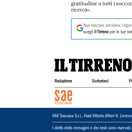
gratitudine a tutti i socco
ricerca».
Non lasciare decidere l'algor
scegli
Il Tirreno
per le tue not
Redazione
Scriveteci
P
SAE Toscana S.r.l., Viale Vittorio Alfieri 9, Li
I diritti delle immagini e dei testi sono riserva