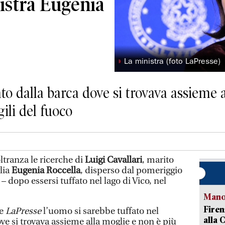
istra Eugenia
◗
La ministra (foto LaPresse)
to dalla barca dove si trovava assieme 
gili del fuoco
ranza le ricerche di
Luigi Cavallari
, marito
lia
Eugenia Roccella
, disperso dal pomeriggio
– dopo essersi tuffato nel lago di Vico, nel
Manov
Firen
e
LaPresse
l’uomo si sarebbe tuffato nel
alla 
ve si trovava assieme alla moglie e non è più