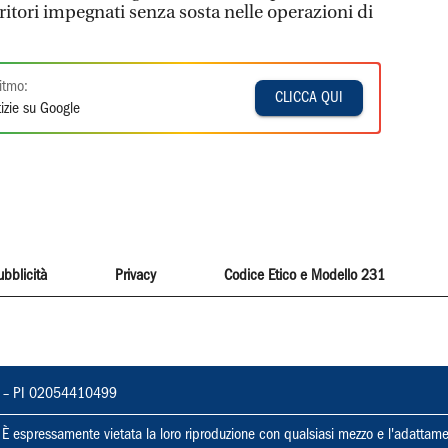
rritori impegnati senza sosta nelle operazioni di
itmo:
CLICCA QUI
izie su Google
ubblicità
Privacy
Codice Etico e Modello 231
vorno – PI 02054410499
ti. È espressamente vietata la loro riproduzione con qualsiasi mezzo e l'adattame