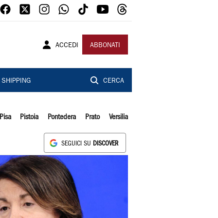
ACCEDI
ABBONATI
SHIPPING
CERCA
Pisa
Pistoia
Pontedera
Prato
Versilia
SEGUICI SU
DISCOVER