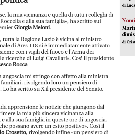
politica
di Luca
e, la mia vicinanza e quella di tutti i colleghi di
Nomi
ccella e alla sua famiglia», ha scritto sui
premier
Giorgia Meloni
.
Mari
dimis
 tutta la Regione Lazio è vicina al ministro
di Cri
onale di Ares 118 si è immediatamente attivato
nsieme con i vigili del fuoco e l’Arma dei
e ricerche di Luigi Cavallari». Così il presidente
cesco Rocca
.
 angoscia mi stringo con affetto alla ministra
 familiari, rivolgendo loro un pensiero di
Lo ha scritto su X il presidente del Senato,
da apprensione le notizie che giungono dal
rimere la mia più sincera vicinanza alla
e alla sua famiglia in queste ore di angoscia,
rche possano avere un esito positivo». Così il
o Crosetto
, rivolgendo infine «un pensiero di