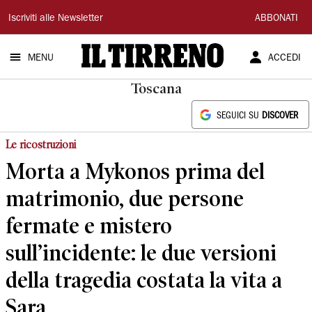
Il
Iscriviti alle Newsletter
ABBONATI
Tirreno
MENU
ACCEDI
Toscana
SEGUICI SU
DISCOVER
Le ricostruzioni
Morta a Mykonos prima del
matrimonio, due persone
fermate e mistero
sull’incidente: le due versioni
della tragedia costata la vita a
Sara