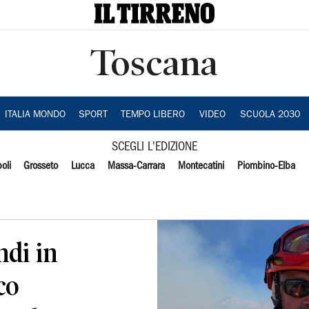
Toscana
ITALIA MONDO
SPORT
TEMPO LIBERO
VIDEO
SCUOLA 2030
SCEGLI L'EDIZIONE
oli
Grosseto
Lucca
Massa-Carrara
Montecatini
Piombino-Elba
di in
co