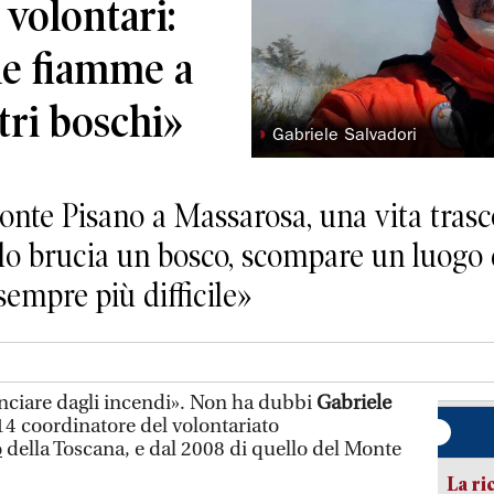
 volontari:
 le fiamme a
tri boschi»
◗
Gabriele Salvadori
onte Pisano a Massarosa, una vita trasc
do brucia un bosco, scompare un luogo 
sempre più difficile»
nciare dagli incendi». Non ha dubbi
Gabriele
014 coordinatore del volontariato
o
della Toscana, e dal 2008 di quello del Monte
La ri