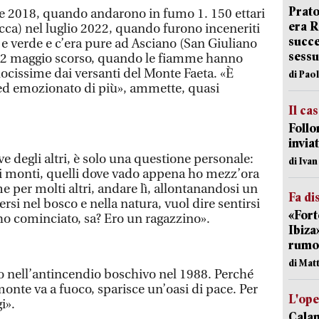
Prato
re 2018, quando andarono in fumo 1. 150 ettari
era 
cca) nel luglio 2022, quando furono inceneriti
succe
a e verde e c’era pure ad Asciano (San Giuliano
sessu
 il 2 maggio scorso, quando le fiamme hanno
ocissime dai versanti del Monte Faeta. «È
di Pao
 ed emozionato di più», ammette, quasi
Il ca
Follo
inviat
ve degli altri, è solo una questione personale:
di Iva
i monti, quelli dove vado appena ho mezz’ora
 per molti altri, andare lì, allontanandosi un
Fa di
ersi nel bosco e nella natura, vuol dire sentirsi
«Fort
 ho cominciato, sa? Ero un ragazzino».
Ibiza
rumor
di Mat
o nell’antincendio boschivo nel 1988. Perché
nte va a fuoco, sparisce un’oasi di pace. Per
L'op
i».
Cala