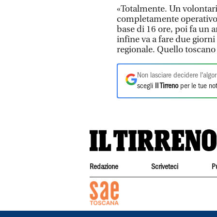
«Totalmente. Un volontari
completamente operativo 
base di 16 ore, poi fa un
infine va a fare due giorn
regionale. Quello toscano
Non lasciare decidere l'algor
scegli
Il Tirreno
per le tue not
Redazione
Scriveteci
P