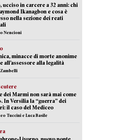
, ucciso in carcere a 32 anni: chi
Raymond Ikanagbon e cosa è
sso nella sezione dei reati
ali
lo Nencioni
so
nica, minacce di morte anonime
e all’assessore alla legalità
n Zambelli
scutere
e dei Marmi non sarà mai come
». In Versilia la “guerra” dei
i: il caso del Mediceo
teo Tuccini e Luca Basile
era
mbrone-Livorno, nuovo ponte