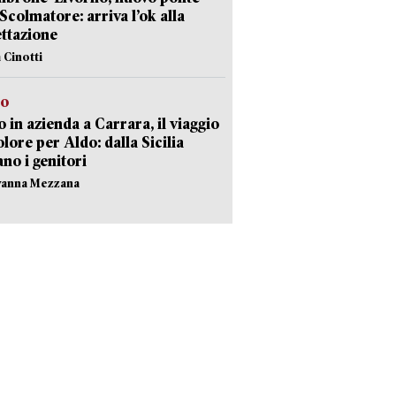
 Scolmatore: arriva l’ok alla
ttazione
 Cinotti
to
 in azienda a Carrara, il viaggio
olore per Aldo: dalla Sicilia
ano i genitori
vanna Mezzana