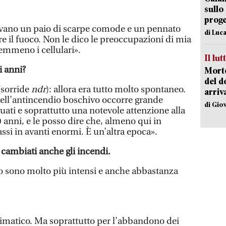
sullo
proge
stavano un paio di scarpe comode e un pennato
di Luca
e il fuoco. Non le dico le preoccupazioni di mia
mmeno i cellulari».
Il lut
i anni?
Morto
del d
(sorride
ndr
): allora era tutto molto spontaneo.
arriv
 dell’antincendio boschivo occorre grande
di Gio
ati e soprattutto una notevole attenzione alla
 anni, e le posso dire che, almeno qui in
ssi in avanti enormi. È un’altra epoca».
 cambiati anche gli incendi.
o sono molto più intensi e anche abbastanza
imatico. Ma soprattutto per l’abbandono dei