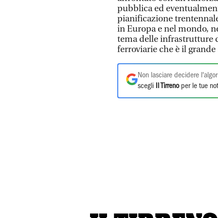
pubblica ed eventualment
pianificazione trentennale
in Europa e nel mondo, ne
tema delle infrastrutture d
ferroviarie che è il grand
Non lasciare decidere l'algor
scegli
Il Tirreno
per le tue not