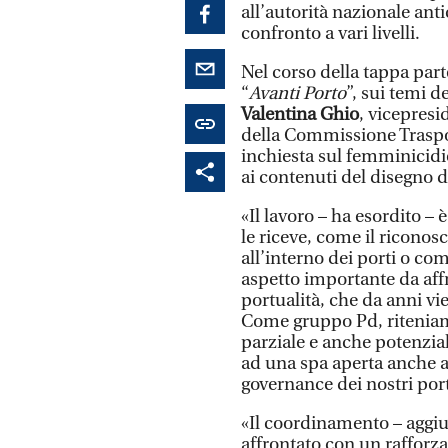
all’autorità nazionale anti
confronto a vari livelli.
Nel corso della tappa part
“
Avanti Porto
”, sui temi d
Valentina Ghio
, vicepres
della Commissione Traspo
inchiesta sul femminicidio
ai contenuti del disegno d
«Il lavoro – ha esordito –
le riceve, come il ricono
all’interno dei porti o com
aspetto importante da affr
portualità, che da anni 
Come gruppo Pd, riteniam
parziale e anche potenzia
ad una spa aperta anche al
governance dei nostri port
«Il coordinamento – aggi
affrontato con un rafforz