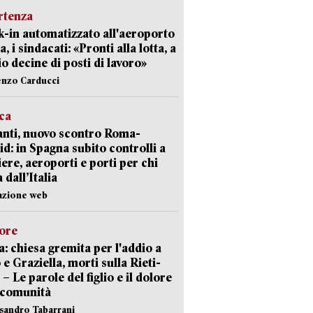
rtenza
-in automatizzato all'aeroporto
a, i sindacati: «Pronti alla lotta, a
io decine di posti di lavoro»
enzo Carducci
ica
nti, nuovo scontro Roma-
d: in Spagna subito controlli a
iere, aeroporti e porti per chi
 dall’Italia
azione web
lore
: chiesa gremita per l'addio a
 e Graziella, morti sulla Rieti-
 – Le parole del figlio e il dolore
 comunità
ssandro Tabarrani