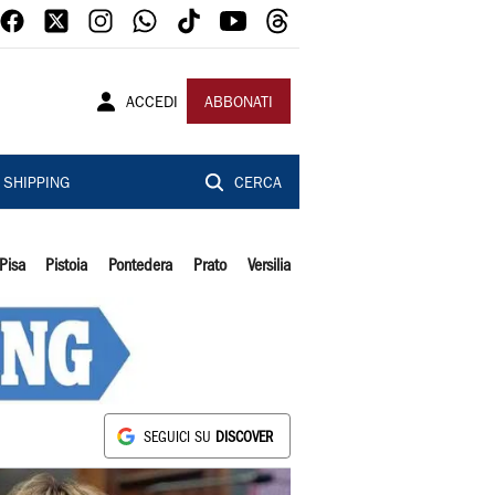
ACCEDI
ABBONATI
SHIPPING
CERCA
Pisa
Pistoia
Pontedera
Prato
Versilia
SEGUICI SU
DISCOVER