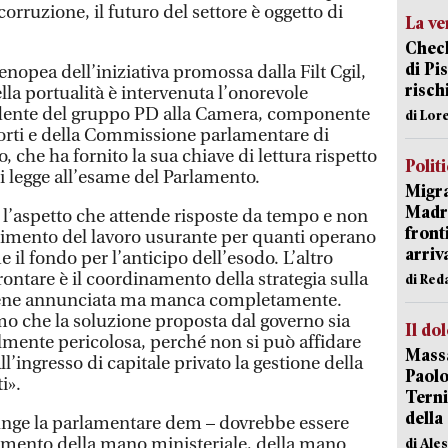
corruzione, il futuro del settore è oggetto di
La ve
Check
di Pis
enopea dell’iniziativa promossa dalla Filt Cgil,
risch
ella portualità è intervenuta l’onorevole
idente del gruppo PD alla Camera, componente
di Lor
rti e della Commissione parlamentare di
, che ha fornito la sua chiave di lettura rispetto
Polit
i legge all’esame del Parlamento.
Migra
Madri
 è l’aspetto che attende risposte da tempo e non
front
scimento del lavoro usurante per quanti operano
arriva
e il fondo per l’anticipo dell’esodo. L’altro
ontare è il coordinamento della strategia sulla
di Red
viene annunciata ma manca completamente.
o che la soluzione proposta dal governo sia
Il do
lmente pericolosa, perché non si può affidare
Massa
l’ingresso di capitale privato la gestione della
Paolo
i».
Terni
della
unge la parlamentare dem – dovrebbe essere
amento della mano ministeriale, della mano
di Ale