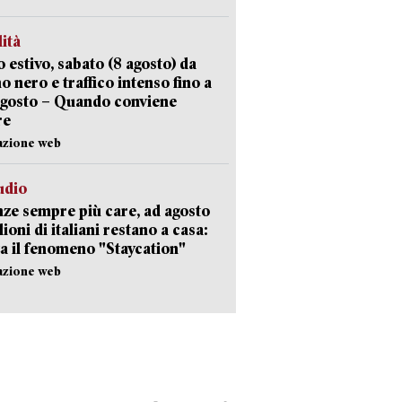
lità
 estivo, sabato (8 agosto) da
no nero e traffico intenso fino a
agosto – Quando conviene
re
azione web
udio
ze sempre più care, ad agosto
lioni di italiani restano a casa:
a il fenomeno "Staycation"
azione web