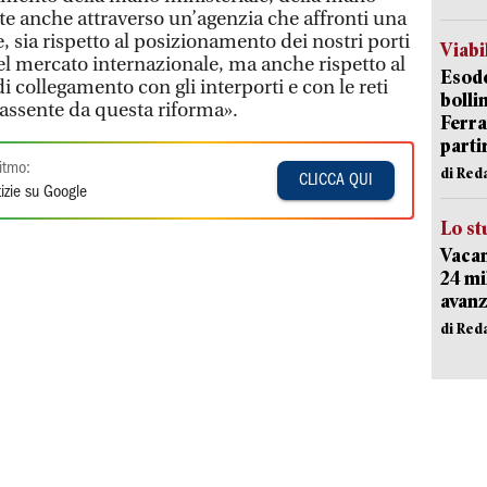
e anche attraverso un’agenzia che affronti una
, sia rispetto al posizionamento dei nostri porti
Viabi
l mercato internazionale, ma anche rispetto al
Esodo
i collegamento con gli interporti e con le reti
bolli
e assente da questa riforma».
Ferr
parti
itmo:
di Red
CLICCA QUI
izie su Google
Lo st
Vacan
24 mi
avanz
di Red