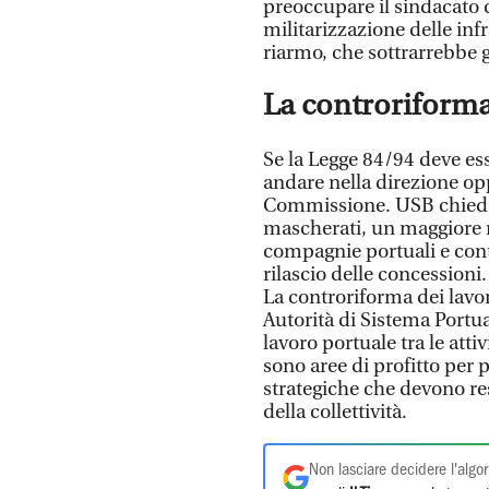
preoccupare il sindacato c
militarizzazione delle inf
riarmo, che sottrarrebbe gli
​La controriform
​Se la Legge 84/94 deve es
andare nella direzione opp
Commissione. USB chiede 
mascherati, un maggiore r
compagnie portuali e contr
rilascio delle concessioni.
​La controriforma dei lavo
Autorità di Sistema Portu
lavoro portuale tra le attiv
sono aree di profitto per 
strategiche che devono res
della collettività.
Non lasciare decidere l'algor