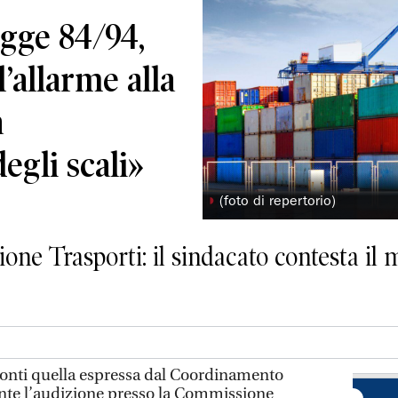
gge 84/94,
l’allarme alla
a
egli scali»
◗
(foto di repertorio)
ne Trasporti: il sindacato contesta il m
conti quella espressa dal Coordinamento
nte l’audizione presso la Commissione