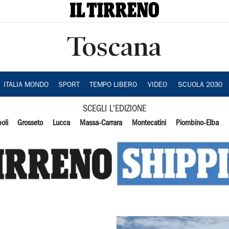
Toscana
ITALIA MONDO
SPORT
TEMPO LIBERO
VIDEO
SCUOLA 2030
SCEGLI L'EDIZIONE
oli
Grosseto
Lucca
Massa-Carrara
Montecatini
Piombino-Elba