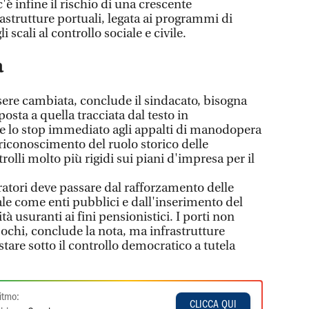
'è infine il rischio di una crescente
rastrutture portuali, legata ai programmi di
 scali al controllo sociale e civile.
a
sere cambiata, conclude il sindacato, bisogna
osta a quella tracciata dal testo in
lo stop immediato agli appalti di manodopera
iconoscimento del ruolo storico delle
olli molto più rigidi sui piani d'impresa per il
ratori deve passare dal rafforzamento delle
ale come enti pubblici e dall'inserimento del
ità usuranti ai fini pensionistici. I porti non
pochi, conclude la nota, ma infrastrutture
tare sotto il controllo democratico a tutela
itmo:
CLICCA QUI