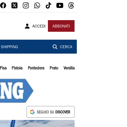
ACCEDI
ABBONATI
SHIPPING
CERCA
Pisa
Pistoia
Pontedera
Prato
Versilia
SEGUICI SU
DISCOVER