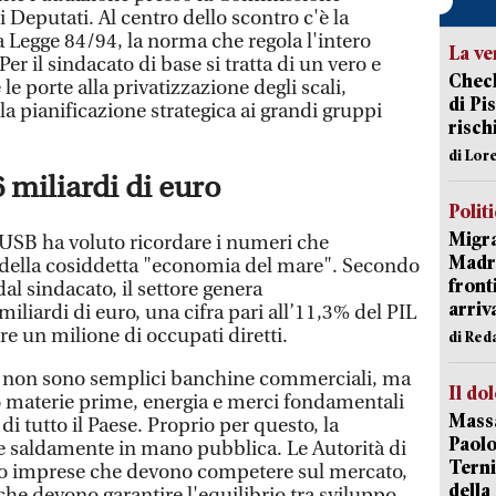
 Deputati. Al centro dello scontro c'è la
a Legge 84/94, la norma che regola l'intero
La ve
Per il sindacato di base si tratta di un vero e
Check
 le porte alla privatizzazione degli scali,
di Pis
a pianificazione strategica ai grandi gruppi
risch
di Lor
6 miliardi di euro
Polit
Migra
, USB ha voluto ricordare i numeri che
Madri
 della cosiddetta "economia del mare". Secondo
front
al sindacato, il settore genera
arriva
liardi di euro, una cifra pari all’11,3% del PIL
re un milione di occupati diretti.
di Red
rti non sono semplici banchine commerciali, ma
Il do
no materie prime, energia e merci fondamentali
Massa
di tutto il Paese. Proprio per questo, la
Paolo
 saldamente in mano pubblica. Le Autorità di
Terni
o imprese che devono competere sul mercato,
della
he devono garantire l'equilibrio tra sviluppo,