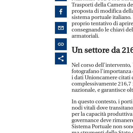
Trasporti della Camera dei
proposta di modifica dell
sistema portuale italiano. 
proprio tentativo di aprire
consegnando le chiavi dell
armatoriali.
​Un settore da 21
​Nel corso dell'intervento
fotografano l'importanza
i dati Unioncamere citati d
complessivamente 216,7 mi
nazionale, e garantisce olt
​In questo contesto, i po
nodi vitali dove transita
per la capacità produttiva 
governance deve rimanere
Sistema Portuale non son
ma strumenti dello Stato c