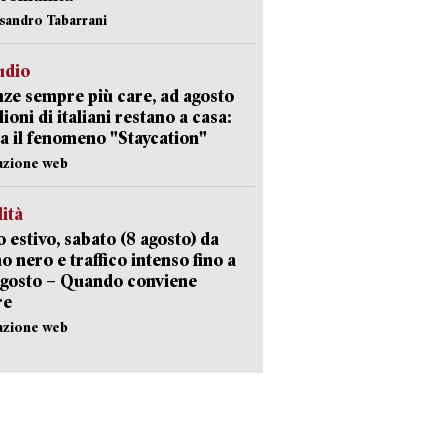
ssandro Tabarrani
udio
ze sempre più care, ad agosto
lioni di italiani restano a casa:
a il fenomeno "Staycation"
azione web
lità
 estivo, sabato (8 agosto) da
no nero e traffico intenso fino a
agosto – Quando conviene
re
azione web