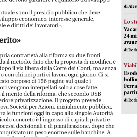
di Ale
ortuale sono il presidio pubblico che deve
 sviluppo economico, interesse generale,
Lo st
e e diritti dei lavoratori».
Vacan
24 mi
erito»
avanz
di Red
ropria contrarietà alla riforma su due fronti
rda il metodo, dato che la proposta di modifica è
Viabi
po il via libera della Corte dei Conti, ma senza
Esodo
 con chi nei porti ci lavora ogni giorno. Ci si
bolli
testo corposo di 156 pagine sul quale i
Ferr
ri vengono interpellati solo a cose fatte.
parti
a il merito della riforma, che secondo USB
eriore privatizzazione. Il progetto prevede
di Red
nuova Società per Azioni, inizialmente pubblica,
 le funzioni oggi in capo alle singole Autorità
icolo concreto è l'ingresso di capitali privati e
ocessi decisionali e di pianificazione, dopo che
conquistato un peso enorme sulle banchine. A