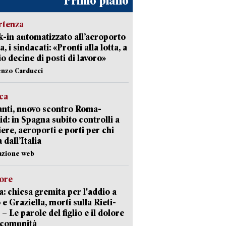
Primo piano
rtenza
-in automatizzato all’aeroporto
a, i sindacati: «Pronti alla lotta, a
io decine di posti di lavoro»
enzo Carducci
ica
nti, nuovo scontro Roma-
d: in Spagna subito controlli a
iere, aeroporti e porti per chi
 dall’Italia
azione web
lore
: chiesa gremita per l'addio a
 e Graziella, morti sulla Rieti-
 – Le parole del figlio e il dolore
 comunità