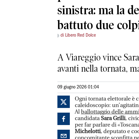
sinistra: ma la d
battuto due colpi
di Libero Red Dolce
A Viareggio vince Sara 
avanti nella tornata, 
09 giugno 2026 01:04
Ogni tornata elettorale è
caleidoscopio: un’agitati
Al
ballottaggio delle ammi
candidata
Sara Grilli
, civ
per far parlare di «Tosc
Michelotti
, deputato e coo
concomitante sconfitta ne