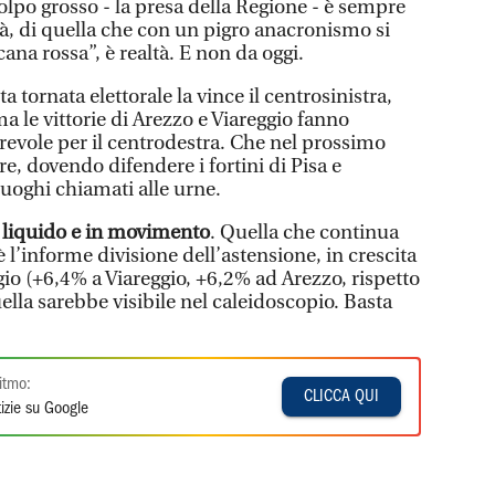
 colpo grosso - la presa della Regione - è sempre
ità, di quella che con un pigro anacronismo si
na rossa”, è realtà. E non da oggi.
ta tornata elettorale la vince il centrosinistra,
 le vittorie di Arezzo e Viareggio fanno
revole per il centrodestra. Che nel prossimo
e, dovendo difendere i fortini di Pisa e
luoghi chiamati alle urne.
e liquido e in movimento
. Quella che continua
è l’informe divisione dell’astensione, in crescita
io (+6,4% a Viareggio, +6,2% ad Arezzo, rispetto
lla sarebbe visibile nel caleidoscopio. Basta
itmo:
CLICCA QUI
izie su Google