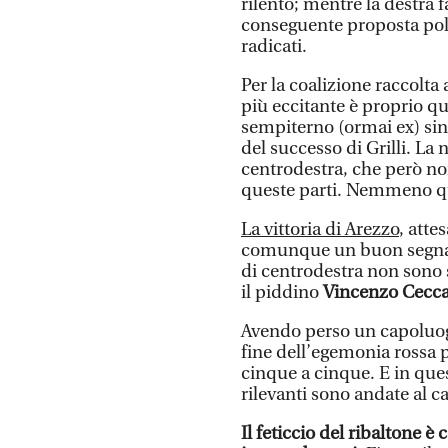
rilento; mentre la destra f
conseguente proposta poli
radicati.
Per la coalizione raccolta 
più eccitante è proprio que
sempiterno (ormai ex) si
del successo di Grilli. La
centrodestra, che però no
queste parti. Nemmeno que
La vittoria di Arezzo
, atte
comunque un buon segnale
di centrodestra non sono 
il piddino
Vincenzo Ceccar
Avendo perso un capoluogo
fine dell’egemonia rossa p
cinque a cinque. E in que
rilevanti sono andate al c
Il feticcio del ribaltone 