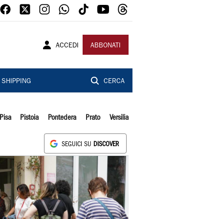
ACCEDI
ABBONATI
SHIPPING
CERCA
Pisa
Pistoia
Pontedera
Prato
Versilia
SEGUICI SU
DISCOVER