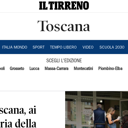
Toscana
ITALIA MONDO
SPORT
TEMPO LIBERO
VIDEO
SCUOLA 2030
SCEGLI L'EDIZIONE
oli
Grosseto
Lucca
Massa-Carrara
Montecatini
Piombino-Elba
scana, ai
ria della