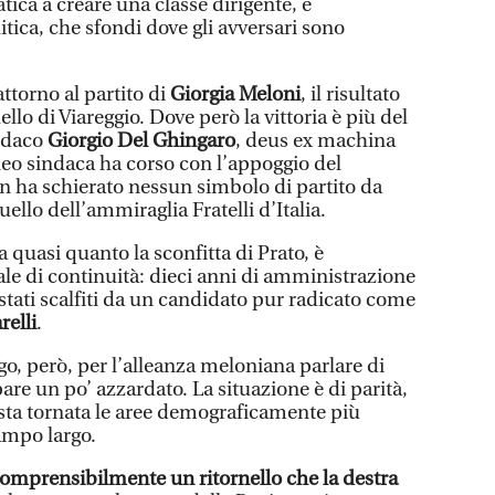
atica a creare una classe dirigente, e
tica, che sfondi dove gli avversari sono
attorno al partito di
Giorgia Meloni
, il risultato
llo di Viareggio. Dove però la vittoria è più del
ndaco
Giorgio Del Ghingaro
, deus ex machina
 neo sindaca ha corso con l’appoggio del
n ha schierato nessun simbolo di partito da
llo dell’ammiraglia Fratelli d’Italia.
sa quasi quanto la sconfitta di Prato, è
 di continuità: dieci anni di amministrazione
stati scalfiti da un candidato pur radicato come
elli
.
, però, per l’alleanza meloniana parlare di
are un po’ azzardato. La situazione è di parità,
sta tornata le aree demograficamente più
ampo largo.
è comprensibilmente un ritornello che la destra