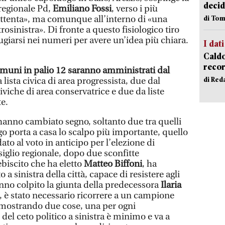
decid
 regionale Pd,
Emiliano Fossi
, verso i più
si attenta», ma comunque all’interno di «una
di Tom
trosinistra». Di fronte a questo fisiologico tiro
fugiarsi nei numeri per avere un’idea più chiara.
I dati
Caldo
recor
muni in palio 12 saranno amministrati dal
di Red
 lista civica di area progressista, due dal
civiche di area conservatrice e due da liste
e.
anno cambiato segno, soltanto due tra quelli
rgo porta a casa lo scalpo più importante, quello
ato al voto in anticipo per l’elezione di
iglio regionale, dopo due sconfitte
ebiscito che ha eletto
Matteo Biffoni
, ha
 sinistra della città, capace di resistere agli
nno colpito la giunta della predecessora
Ilaria
ì, è stato necessario ricorrere a un campione
imostrando due cose, una per ogni
del ceto politico a sinistra è minimo e va a