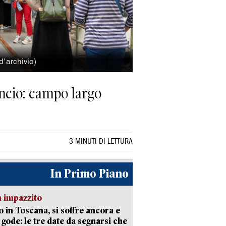
d'archivio)
lancio: campo largo
3 MINUTI DI LETTURA
In Primo Piano
 impazzito
 in Toscana, si soffre ancora e
i gode: le tre date da segnarsi che