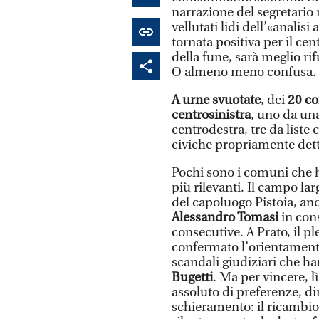
narrazione del segretario
vellutati lidi dell’«anali
tornata positiva per il cen
della fune, sarà meglio ri
O almeno meno confusa.
A urne svuotate
, dei
20 co
centrosinistra
, uno da una
centrodestra, tre da liste 
civiche propriamente dett
Pochi sono i comuni che h
più rilevanti. Il campo la
del capoluogo Pistoia, and
Alessandro Tomasi
in cons
consecutive. A Prato, il pl
confermato l’orientamento a
scandali giudiziari che ha
Bugetti
. Ma per vincere, l
assoluto di preferenze, d
schieramento: il ricambio 