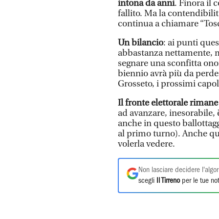
intona da anni
. Finora il
fallito. Ma la contendibil
continua a chiamare “Tosca
Un bilancio
: ai punti ques
abbastanza nettamente, ma
segnare una sconfitta ono
biennio avrà più da perder
Grosseto, i prossimi capo
Il fronte elettorale riman
ad avanzare, inesorabile, 
anche in questo ballottagg
al primo turno). Anche que
volerla vedere.
Non lasciare decidere l'algor
scegli
Il Tirreno
per le tue not