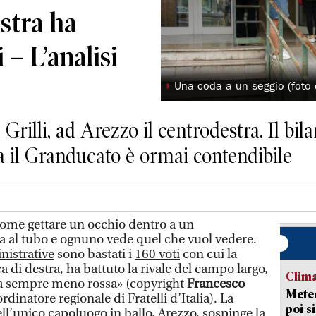
estra ha
 – L’analisi
◗
Una coda a un seggio (foto 
Grilli, ad Arezzo il centrodestra. Il bi
ma il Granducato è ormai contendibile
 come gettare un occhio dentro a un
na al tubo e ognuno vede quel che vuol vedere.
nistrative
sono bastati i
160 voti
con cui la
ica di destra, ha battuto la rivale del campo largo,
Clima
ana sempre meno rossa» (copyright
Francesco
Meteo
rdinatore regionale di Fratelli d’Italia). La
poi s
ll’unico capoluogo in ballo, Arezzo, sospinge la