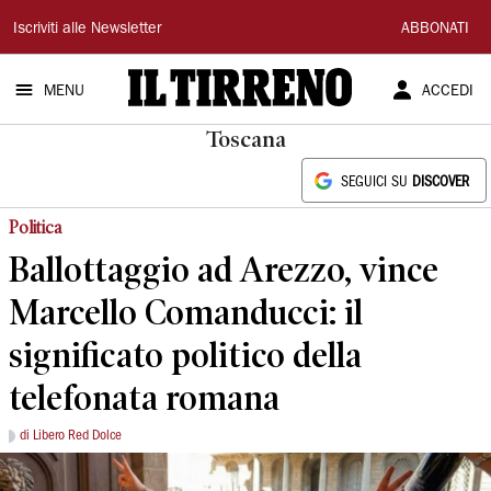
Il
Iscriviti alle Newsletter
ABBONATI
Tirreno
MENU
ACCEDI
Toscana
SEGUICI SU
DISCOVER
Politica
Ballottaggio ad Arezzo, vince
Marcello Comanducci: il
significato politico della
telefonata romana
di Libero Red Dolce