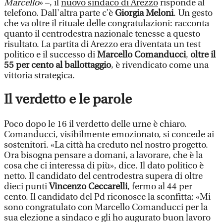
Marcello
» –, il
nuovo sindaco di Arezzo
risponde al
telefono. Dall'altra parte c’è
Giorgia Meloni
. Un gesto
che va oltre il rituale delle congratulazioni: racconta
quanto il centrodestra nazionale tenesse a questo
risultato. La partita di Arezzo era diventata un test
politico e il successo di
Marcello Comanducci
,
oltre il
55 per cento al ballottaggio
, è rivendicato come una
vittoria strategica.
Il verdetto e le parole
Poco dopo le 16 il verdetto delle urne è chiaro.
Comanducci, visibilmente emozionato, si concede ai
sostenitori. «La città ha creduto nel nostro progetto.
Ora bisogna pensare a domani, a lavorare, che è la
cosa che ci interessa di più», dice. Il dato politico è
netto. Il candidato del centrodestra supera di oltre
dieci punti
Vincenzo Ceccarelli
, fermo al 44 per
cento. Il candidato del Pd riconosce la sconfitta: «Mi
sono congratulato con Marcello Comanducci per la
sua elezione a sindaco e gli ho augurato buon lavoro